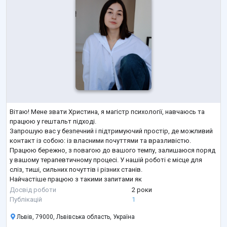
Вітаю! Мене звати Христина, я магістр психології, навчаюсь та
працюю у гештальт підході.
Запрошую вас у безпечний і підтримуючий простір, де можливий
контакт із собою: із власними почуттями та вразливістю.
Працюю бережно, з повагою до вашого темпу, залишаюся поряд
у вашому терапевтичному процесі. У нашій роботі є місце для
сліз, тиші, сильних почуттів і різних станів.
Найчастіше працюю з такими запитами як
- тривожність
Досвід роботи
2 роки
- панічні атаки
Публікацій
1
- вікові кризи
Львів, 79000, Львівська область, Україна
- внутрішні конфлікти