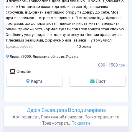
Я психолог-нарцисолог з досвідом близько 10 років. Допомагаю
жінкам і чоловікам назавжди звільнитися від токсичних
стосунків, відновити внутрішню опору та довіру до себе. Моє
друге напрямок — стрес-менеджмент. Я створюю індивідуальні
програми, що допомагають підвищити якість життя, зменшити
рівень тривожності, нормалізувати сон і повернути стан спокою.
Особливу увагу приділяю впливу стресу на тіло: ми працюємо з
тілесними реакціями, формуємо нові звички — у тому числі
пов’язані зі сном, харчуванням і фізичною активністю. Я
Досвід роботи
10 років
підтримую клієнтів
...
Львів, 79000, Львівська область, Україна
1000 - 1500 грн
Онлайн
Карта
Лист
Дарія Селищева Володимирівна
Арт-терапевт
,
Практичний психолог
,
Психотерапевт
та
Травмотерап...
Показати