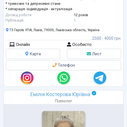
* тривожні та депресивні стани
* сепарація -індивідуація - актуалізація
* стосунки з собою та іншими, побудова стосунків
Досвід роботи
12 років
* внутрішні конфлікти
Публікацій
1
* дозвіл на власну агресію та здатність витримувати агресію
73 Героїв УПА, Львів, 79000, Львівська область, Україна
зовні
* особисті кордони
2500 - 4000 грн
* емоційна залежність, вихід та в
...
Онлайн
Особисто
Карта
Лист
Телефон
Емілія Костерова Юріївна
Психолог