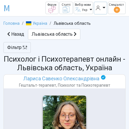
M
Форум
Статті
Вибір мови
Спеціаліст
Укр
Головна
Україна
Львівська область
Назад
Львівська область
Фільтр
Психолог і Психотерапевт онлайн -
Львівська область, Україна
Лариса Савенко Олександрівна
Гештальт-терапевт
,
Психолог
та
Психотерапевт