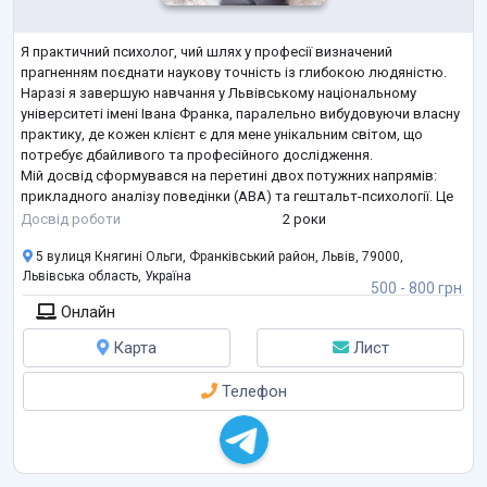
Я практичний психолог, чий шлях у професії визначений
прагненням поєднати наукову точність із глибокою людяністю.
Наразі я завершую навчання у Львівському національному
університеті імені Івана Франка, паралельно вибудовуючи власну
практику, де кожен клієнт є для мене унікальним світом, що
потребує дбайливого та професійного дослідження.
Мій досвід сформувався на перетині двох потужних напрямів:
прикладного аналізу поведінки (АВА) та гештальт-психології. Це
дозволяє мені бути водночас структурною та чутливою.
Досвід роботи
2 роки
Працюючи в центрі «Задзеркалля», я
...
5 вулиця Княгині Ольги, Франківський район, Львів, 79000,
Львівська область, Україна
500 - 800 грн
Онлайн
Карта
Лист
Телефон