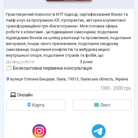
Практикуючий психолог в КПТ підході, сертифікований бізнес та
лайф коуч за програмою ICF, ігропрактик, авторка коучингової
трансформаційної гри «Багатогранна». Моя головна сфера
роботи з клієнтами - це підвищення самооцінки, подолання
підсвідомих блоків на шляху реалізації та проявлення, подолання
вигорання, пошук свого призначення, подолання синдрому
самозванця, подолання конфліктів та вибудова міцної
внутрішньої опори, подолання страхів та фобій, що
перешкоджають жити повноцінним життям. Як коуч, допомагаю
Досвід роботи
3 роки
визначити свій професійний шлях, сфо
...
Безкоштовна первинна консультація
вулиця Степана Бандери, Львів, 79013, Львівська область, Україна
1300 - 2500 грн
Онлайн
Карта
Лист