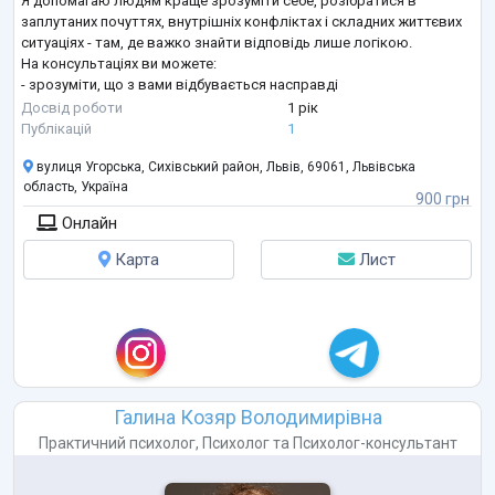
Я допомагаю людям краще зрозуміти себе, розібратися в
заплутаних почуттях, внутрішніх конфліктах і складних життєвих
ситуаціях - там, де важко знайти відповідь лише логікою.
На консультаціях ви можете:
- зрозуміти, що з вами відбувається насправді
- побачити причини тривоги, сумнівів, внутрішньої напруги
Досвід роботи
1 рік
- знайти внутрішню опору, коли здається, що її немає
Публікацій
1
- розкласти хаос у голові на зрозумілу структуру
вулиця Угорська, Сихівський район, Львів, 69061, Львівська
...
область, Україна
900 грн
Онлайн
Карта
Лист
Галина Козяр Володимирівна
Практичний психолог
,
Психолог
та
Психолог-консультант