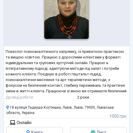
Психолог психоаналітичного напрямку, із приватною практикою
та вищою освітою. Працюю з дорослими клієнтами у форматі
індивідуальних та групових зустрічей онлайн. Працюю а
інтегративному підході, адаптуючи методи під запит і потреби
кожного клієнта. Поєдную в роботі гештальт-підхід,
психоаналітичне мислення та арт-терапевтичні методи, з
фокусом на безпечний контакт, глибину переживань та практичні
зміни в житті клієнта. Працюючи зі мною ви отримаєте безпечний
простір, повну конфіденційність та виконання професійної етики.
Досвід роботи
2 роки
18 вулиця Тадеуша Костюшка, Львів, Львів, 79000, Львівська
область, Україна
1000 грн
Онлайн
Карта
Лист