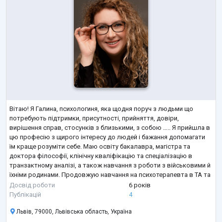
Вітаю! Я Галина, психологиня, яка щодня поруч з людьми що
потребують підтримки, присутності, прийняття, довіри,
вирішення справ, стосунків з близькими, з собою ….. Я прийшла в
цю професію з щирого інтересу до людей і бажання допомагати
їм краще розуміти себе. Маю освіту бакалавра, магістра та
доктора філософії, клінічну кваліфікацію та спеціалізацію в
транзактному аналізі, а також навчання з роботи з військовими й
їхніми родинами. Продовжую навчання на психотерапевта в ТА та
регулярно підвищую кваліфікацію в сучасних напрямках.
Досвід роботи
6 років
Працюю з дорос
...
Публікацій
4
Львів, 79000, Львівська область, Україна