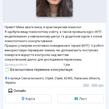
Привіт! Мене звати Інеса, я практикуючий психолог.
Я здобула вищу психологічну освіту, а також пройшла курс «КПТ-
моделювання» у навчальному центрі та додаткові курси з основ
психологічного консультування.
Працюю у напрямі когнітивно-поведінкової терапії (КПТ). У роботі
використовую перевірені техніки, які допомагають поступово
повертати відчуття контролю над життям:
сократівський діалог для дослідження переконань,
«падаюча стріла» для усвідомлення глибинних думок,
Досвід роботи
1 рік
графік активностей для відновлення ресурсу,
Безкоштовна первинна консультація
сценарна експозиція д
...
6 вулиця Саксаганського, Стрий, Стрий, 82400, Львівська область,
Україна
350 - 500 грн
Онлайн
Карта
Лист