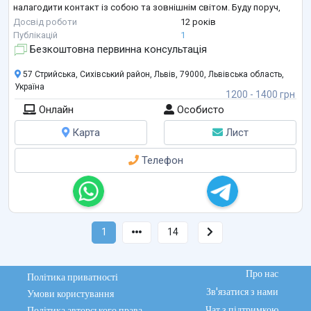
налагодити контакт із собою та зовнішнім світом. Буду поруч,
проведу за руку, підтримаю , допоможу тобі пройти через етапи
Досвід роботи
12 років
розлучення до створення твого нового, впевненого "Я".
Публікацій
1
Запрошую в
...
Безкоштовна первинна консультація
57 Стрийська, Сихівський район, Львів, 79000, Львівська область,
Україна
1200 - 1400 грн
Онлайн
Особисто
Карта
Лист
Телефон
1
14
Про нас
Політика приватності
Зв'язатися з нами
Умови користування
Чат з підтримкою
Політика авторського права