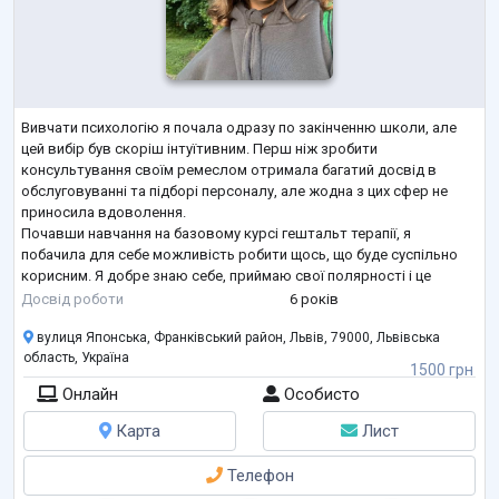
Вивчати психологію я почала одразу по закінченню школи, але
цей вибір був скоріш інтуїтивним. Перш ніж зробити
консультування своїм ремеслом отримала багатий досвід в
обслуговуванні та підборі персоналу, але жодна з цих сфер не
приносила вдоволення.
Почавши навчання на базовому курсі гештальт терапії, я
побачила для себе можливість робити щось, що буде суспільно
корисним. Я добре знаю себе, приймаю свої полярності і це
часткова заслуга психотерапії. Вважаю, що мої кращі риси це
Досвід роботи
6 років
відкритість новому досвіду, цілеспрямованість, неупередженість
вулиця Японська, Франківський район, Львів, 79000, Львівська
та
...
область, Україна
1500 грн
Онлайн
Особисто
Карта
Лист
Телефон