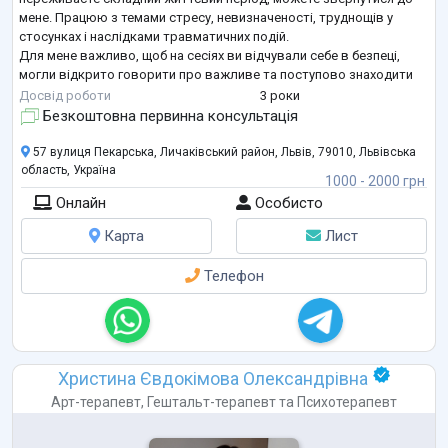
мене. Працюю з темами стресу, невизначеності, труднощів у
стосунках і наслідками травматичних подій.
Для мене важливо, щоб на сесіях ви відчували себе в безпеці,
могли відкрито говорити про важливе та поступово знаходити
опору всередині себе, без тиску, у вашому темпі.
Досвід роботи
3 роки
Безкоштовна первинна консультація
57 вулиця Пекарська, Личаківський район, Львів, 79010, Львівська
область, Україна
1000 - 2000 грн
Онлайн
Особисто
Карта
Лист
Телефон
Христина Євдокімова Олександрівна
Арт-терапевт
,
Гештальт-терапевт
та
Психотерапевт