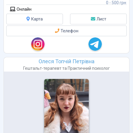
- самооцінка та самоцінність
0 - 500 грн
- проблеми в стосунках
Онлайн
- дитячо-
...
Карта
Лист
Телефон
Олеся Топчій Петрівна
Гештальт-терапевт
та
Практичний психолог