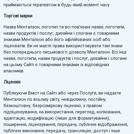
приймаються терапевтом в будь-який момент часу.
Торгові марки
Назва Менталзон, логотип та всі пов'язані назви, логотипи,
назви продуктів і послуг, дизайни і слогани є товарними
знаками Менталзон або його афілійованих осіб або
ліцензіатів. Ви не маєте права використовувати такі знаки
без попереднього письмового дозволу Менталзон. Всі інші
назви, логотипи, назви продуктів і послуг, дизайни і слогани
на цьому Сайті є товарними знаками їх відповідних
власників.
Ліцензія
Публікуючи Вміст на Сайті або через Послуги, ви надаєте
Менталзон по всьому світу, невідкликну, постійну,
безкоштовну, безрозміркову ліцензію, з правом
підліцензування, на використання, перегляд, копіювання,
адаптацію, модифікацію (лише для форматування),
поширення, ліцензування, передачу, публічне відображення,
публічне виконання, передачу, трансляцію, доступ і інше