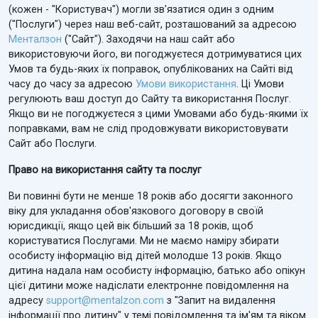
(кожен - "Користувач") могли зв'язатися один з одним
("Послуги") через наш веб-сайт, розташований за адресою
Менталзон
("Сайт"). Заходячи на наш сайт або
використовуючи його, ви погоджуєтеся дотримуватися цих
Умов та будь-яких їх поправок, опублікованих на Сайті від
часу до часу за адресою
Умови використання
. Ці Умови
регулюють ваш доступ до Сайту та використання Послуг.
Якщо ви не погоджуєтеся з цими Умовами або будь-якими їх
поправками, вам не слід продовжувати використовувати
Сайт або Послуги.
Право на використання сайту та послуг
Ви повинні бути не менше 18 років або досягти законного
віку для укладання обов'язкового договору в своїй
юрисдикції, якщо цей вік більший за 18 років, щоб
користуватися Послугами. Ми не маємо наміру збирати
особисту інформацію від дітей молодше 13 років. Якщо
дитина надала нам особисту інформацію, батько або опікун
цієї дитини може надіслати електронне повідомлення на
адресу
support@mentalzon.com
з "Запит на видалення
інформації про дитину" у темі повідомлення та ім'ям та віком