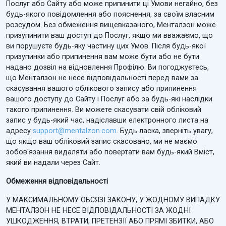
Послуг або Сайту або може припинити ці Умови негайно, без
будь-якого повідомлення або пояснення, за своїм власним
розсудом. Без обмеження вищевказаного, Менталзон може
призупинити ваш доступ до Послуг, якщо ми вважаємо, що
ви порушуєте будь-яку частину цих Умов. Після будь-якої
призупинки або припинення вам може бути або не бути
надано дозвіл на відновлення Профілю. Ви погоджуєтесь,
що Менталзон не несе відповідальності перед вами за
скасування вашого облікового запису або припинення
вашого доступу до Сайту і Послуг або за будь-які наслідки
такого припинення. Ви можете скасувати свій обліковий
запис у будь-який час, надіславши електронного листа на
адресу
support@mentalzon.com
. Будь ласка, зверніть увагу,
що якщо ваш обліковий запис скасовано, ми не маємо
зобов'язання видаляти або повертати вам будь-який Вміст,
який ви надали через Сайт.
Обмеження відповідальності
У МАКСИМАЛЬНОМУ ОБСЯЗІ ЗАКОНУ, У ЖОДНОМУ ВИПАДКУ
МЕНТАЛЗОН НЕ НЕСЕ ВІДПОВІДАЛЬНОСТІ ЗА ЖОДНІ
УШКОДЖЕННЯ, ВТРАТИ, ПРЕТЕНЗІЇ АБО ПРЯМІ ЗБИТКИ, АБО