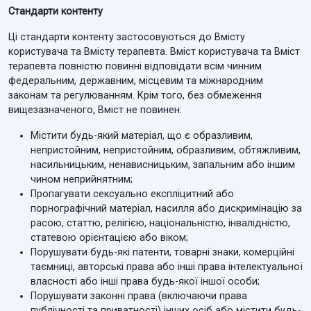
Стандарти контенту
Ці стандарти контенту застосовуються до Вмісту
користувача та Вмісту терапевта. Вміст користувача та Вміст
терапевта повністю повинні відповідати всім чинним
федеральним, державним, місцевим та міжнародним
законам та регулюванням. Крім того, без обмеження
вищезазначеного, Вміст не повинен:
Містити будь-який матеріал, що є образливим,
непристойним, непристойним, образливим, обтяжливим,
насильницьким, ненависницьким, запальним або іншим
чином неприйнятним;
Пропагувати сексуально експліцитний або
порнографічний матеріал, насилля або дискримінацію за
расою, статтю, релігією, національністю, інвалідністю,
статевою орієнтацією або віком;
Порушувати будь-які патенти, товарні знаки, комерційні
таємниці, авторські права або інші права інтелектуальної
власності або інші права будь-якої іншої особи;
Порушувати законні права (включаючи права
публічності та приватності) інших осіб або містити будь-