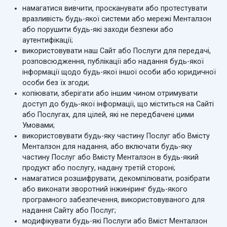
намагатися вивчити, просканувати або протестувати
вразливість будь-якої системи або мережі Менталзон
або порушити будь-які заходи безпеки або
аутентифікації;
використовувати наш Сайт або Послуги для передачі,
розповсюдження, публікації або надання будь-якої
інформації щодо будь-якої іншої особи або юридичної
особи без їх згоди;
копіювати, зберігати або іншим чином отримувати
доступ до будь-якої інформації, що міститься на Сайті
або Послугах, для цілей, які не передбачені цими
Умовами;
використовувати будь-яку частину Послуг або Вмісту
Менталзон для надання, або включати будь-яку
частину Послуг або Вмісту Менталзон в будь-який
продукт або послугу, надану третій стороні;
намагатися розшифрувати, декомпілювати, розібрати
або виконати зворотний інжиніринг будь-якого
програмного забезпечення, використовуваного для
надання Сайту або Послуг;
модифікувати будь-які Послуги або Вміст Менталзон