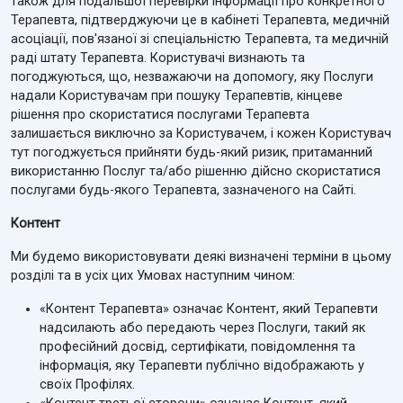
також для подальшої перевірки інформації про конкретного
Терапевта, підтверджуючи це в кабінеті Терапевта, медичній
асоціації, пов'язаної зі спеціальністю Терапевта, та медичній
раді штату Терапевта. Користувачі визнають та
погоджуються, що, незважаючи на допомогу, яку Послуги
надали Користувачам при пошуку Терапевтів, кінцеве
рішення про скористатися послугами Терапевта
залишається виключно за Користувачем, і кожен Користувач
тут погоджується прийняти будь-який ризик, притаманний
використанню Послуг та/або рішенню дійсно скористатися
послугами будь-якого Терапевта, зазначеного на Сайті.
Контент
Ми будемо використовувати деякі визначені терміни в цьому
розділі та в усіх цих Умовах наступним чином:
«Контент Терапевта» означає Контент, який Терапевти
надсилають або передають через Послуги, такий як
професійний досвід, сертифікати, повідомлення та
інформація, яку Терапевти публічно відображають у
своїх Профілях.