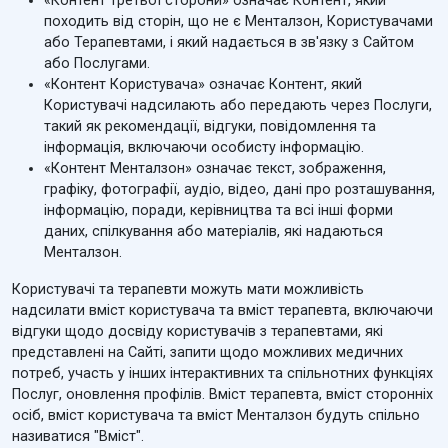
«Контент третьої сторони» означає Контент, який
походить від сторін, що не є Менталзон, Користувачами
або Терапевтами, і який надається в зв'язку з Сайтом
або Послугами.
«Контент Користувача» означає Контент, який
Користувачі надсилають або передають через Послуги,
такий як рекомендації, відгуки, повідомлення та
інформація, включаючи особисту інформацію.
«Контент Менталзон» означає текст, зображення,
графіку, фотографії, аудіо, відео, дані про розташування,
інформацію, поради, керівництва та всі інші форми
даних, спілкування або матеріалів, які надаються
Менталзон.
Користувачі та терапевти можуть мати можливість
надсилати вміст користувача та вміст терапевта, включаючи
відгуки щодо досвіду користувачів з терапевтами, які
представлені на Сайті, запити щодо можливих медичних
потреб, участь у інших інтерактивних та спільнотних функціях
Послуг, оновлення профілів. Вміст терапевта, вміст сторонніх
осіб, вміст користувача та вміст Менталзон будуть спільно
називатися "Вміст".