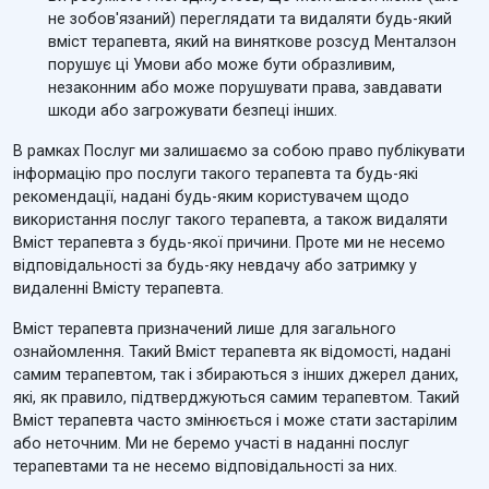
не зобов'язаний) переглядати та видаляти будь-який
вміст терапевта, який на виняткове розсуд Менталзон
порушує ці Умови або може бути образливим,
незаконним або може порушувати права, завдавати
шкоди або загрожувати безпеці інших.
В рамках Послуг ми залишаємо за собою право публікувати
інформацію про послуги такого терапевта та будь-які
рекомендації, надані будь-яким користувачем щодо
використання послуг такого терапевта, а також видаляти
Вміст терапевта з будь-якої причини. Проте ми не несемо
відповідальності за будь-яку невдачу або затримку у
видаленні Вмісту терапевта.
Вміст терапевта призначений лише для загального
ознайомлення. Такий Вміст терапевта як відомості, надані
самим терапевтом, так і збираються з інших джерел даних,
які, як правило, підтверджуються самим терапевтом. Такий
Вміст терапевта часто змінюється і може стати застарілим
або неточним. Ми не беремо участі в наданні послуг
терапевтами та не несемо відповідальності за них.