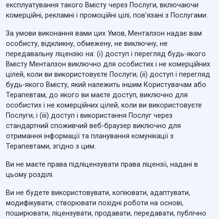
експлуатування такого Вмісту через Послуги, включаючи
комерційні, рекламні і промоційні цілі, пов'язані з Послугами.
За умови виконання вами цих Умов, Менталзон надає вам
особисту, відкликну, обмежену, не виключну, не
передавальну ліцензію на: (i) доступ і перегляд будь-якого
Вмісту Менталзон виключно для особистих і не комерційних
цілей, коли ви використовуєте Послуги; (ii) доступ і перегляд
будь-якого Вмісту, який належить іншим Користувачам або
Терапевтам, до якого ви маєте доступ, виключно для
особистих і не комерційних цілей, коли ви використовуєте
Послуги; і (iii) доступ і використання Послуг через
стандартний споживчий веб-браузер виключно для
отримання інформації та планування комунікації з
Терапевтами, згідно з цим.
Ви не маєте права підліцензувати права ліцензії, надані в
цьому розділі.
Ви не будете використовувати, копіювати, адаптувати,
модифікувати, створювати похідні роботи на основі,
поширювати, ліцензувати, продавати, передавати, публічно