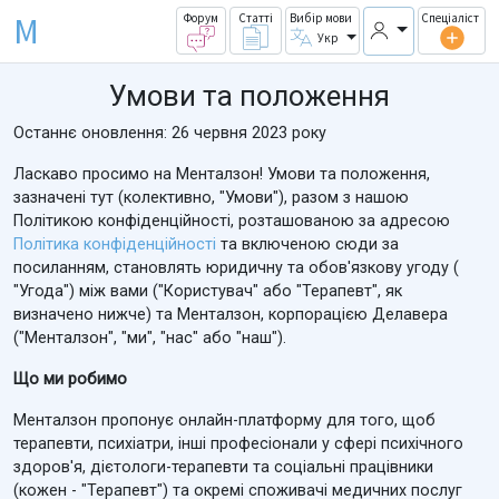
M
Форум
Статті
Вибір мови
Спеціаліст
Укр
Умови та положення
Останнє оновлення: 26 червня 2023 року
Ласкаво просимо на Менталзон! Умови та положення,
зазначені тут (колективно, "Умови"), разом з нашою
Політикою конфіденційності, розташованою за адресою
Політика конфіденційності
та включеною сюди за
посиланням, становлять юридичну та обов'язкову угоду (
"Угода") між вами ("Користувач" або "Терапевт", як
визначено нижче) та Менталзон, корпорацією Делавера
("Менталзон", "ми", "нас" або "наш").
Що ми робимо
Менталзон пропонує онлайн-платформу для того, щоб
терапевти, психіатри, інші професіонали у сфері психічного
здоров'я, дієтологи-терапевти та соціальні працівники
(кожен - "Терапевт") та окремі споживачі медичних послуг