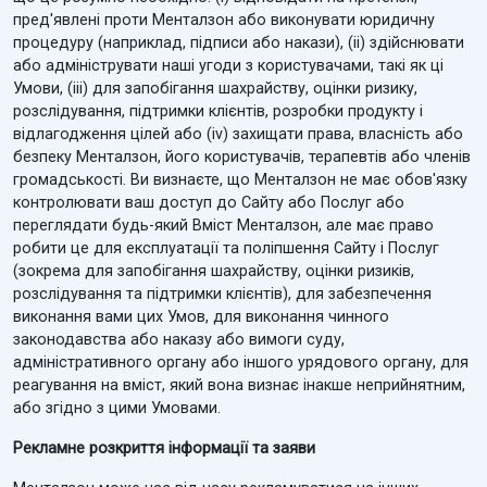
пред'явлені проти Менталзон або виконувати юридичну
процедуру (наприклад, підписи або накази), (ii) здійснювати
або адмініструвати наші угоди з користувачами, такі як ці
Умови, (iii) для запобігання шахрайству, оцінки ризику,
розслідування, підтримки клієнтів, розробки продукту і
відлагодження цілей або (iv) захищати права, власність або
безпеку Менталзон, його користувачів, терапевтів або членів
громадськості. Ви визнаєте, що Менталзон не має обов'язку
контролювати ваш доступ до Сайту або Послуг або
переглядати будь-який Вміст Менталзон, але має право
робити це для експлуатації та поліпшення Сайту і Послуг
(зокрема для запобігання шахрайству, оцінки ризиків,
розслідування та підтримки клієнтів), для забезпечення
виконання вами цих Умов, для виконання чинного
законодавства або наказу або вимоги суду,
адміністративного органу або іншого урядового органу, для
реагування на вміст, який вона визнає інакше неприйнятним,
або згідно з цими Умовами.
Рекламне розкриття інформації та заяви