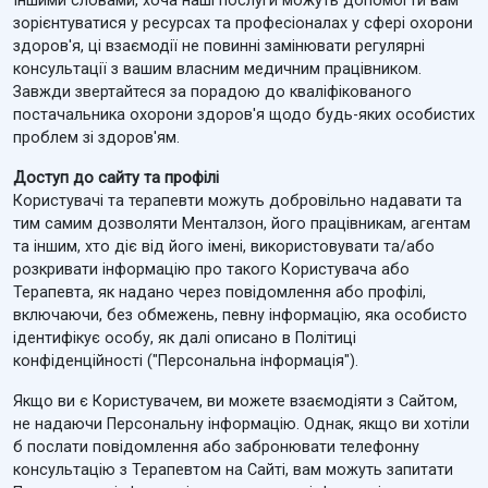
Іншими словами, хоча наші послуги можуть допомогти вам
зорієнтуватися у ресурсах та професіоналах у сфері охорони
здоров'я, ці взаємодії не повинні замінювати регулярні
консультації з вашим власним медичним працівником.
Завжди звертайтеся за порадою до кваліфікованого
постачальника охорони здоров'я щодо будь-яких особистих
проблем зі здоров'ям.
Доступ до сайту та профілі
Користувачі та терапевти можуть добровільно надавати та
тим самим дозволяти Менталзон, його працівникам, агентам
та іншим, хто діє від його імені, використовувати та/або
розкривати інформацію про такого Користувача або
Терапевта, як надано через повідомлення або профілі,
включаючи, без обмежень, певну інформацію, яка особисто
ідентифікує особу, як далі описано в Політиці
конфіденційності ("Персональна інформація").
Якщо ви є Користувачем, ви можете взаємодіяти з Сайтом,
не надаючи Персональну інформацію. Однак, якщо ви хотіли
б послати повідомлення або забронювати телефонну
консультацію з Терапевтом на Сайті, вам можуть запитати