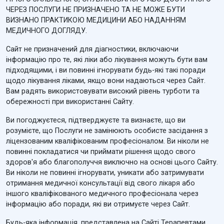
ЧЕРЕЗ ПОСЛУГИ НЕ ПРИЗНАЧЕНО ТА НЕ МОЖЕ БУТИ
ВИЗНАНО ПРАКТИКОЮ МЕДИЦИНИ АБО НАДАННЯМ
МЕДИЧНОГО ДОГЛЯДУ.
Сайт не призначений для діагностики, включаючи
інформацію про те, які ліки або лікування можуть бути вам
підходящими, і ви повинні ігнорувати будь-які такі поради
щодо лікування ліками, якщо вони надаються через Сайт.
Вам радять використовувати високий рівень турботи та
обережності при використанні Сайту.
Ви погоджуєтеся, підтверджуєте та визнаєте, що ви
розумієте, що Послуги не замінюють особисте засідання з
ліцензованим кваліфікованим професіоналом. Ви ніколи не
повинні покладатися чи приймати рішення щодо свого
здоров'я або благополуччя виключно на основі цього Сайту.
Ви ніколи не повинні ігнорувати, уникати або затримувати
отримання медичної консультації від свого лікаря або
іншого кваліфікованого медичного професіонала через
інформацію або поради, які ви отримуєте через Сайт.
Будь-яка інформація, представлена на Сайті Терапевтами,