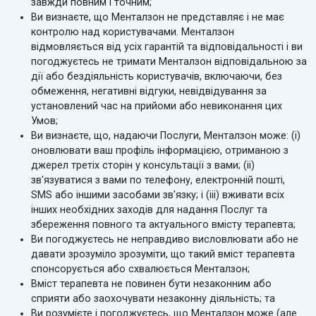
завжди повним і точним;
Ви визнаєте, що Менталзон не представляє і не має
контролю над користувачами. Менталзон
відмовляється від усіх гарантій та відповідальності і ви
погоджуєтесь не тримати Менталзон відповідальною за
дії або бездіяльність користувачів, включаючи, без
обмеження, негативні відгуки, невідвідування за
установлений час на прийоми або невиконання цих
Умов;
Ви визнаєте, що, надаючи Послуги, Менталзон може: (i)
оновлювати ваш профіль інформацією, отриманою з
джерел третіх сторін у консультації з вами; (ii)
зв'язуватися з вами по телефону, електронній пошті,
SMS або іншими засобами зв'язку; і (iii) вживати всіх
інших необхідних заходів для надання Послуг та
збереження повного та актуального вмісту терапевта;
Ви погоджуєтесь не неправдиво висловлювати або не
давати зрозуміло зрозуміти, що такий вміст терапевта
спонсорується або схвалюється Менталзон;
Вміст терапевта не повинен бути незаконним або
сприяти або заохочувати незаконну діяльність; та
Ви розумієте і погоджуєтесь, що Менталзон може (але