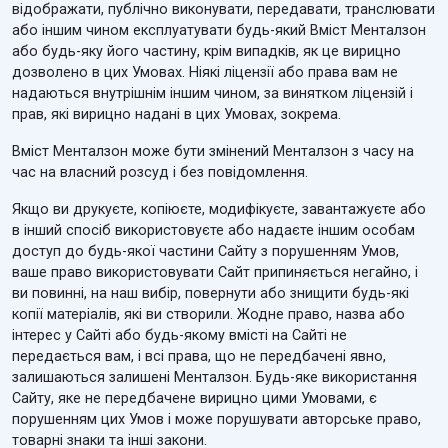
відображати, публічно виконувати, передавати, транслювати
або іншим чином експлуатувати будь-який Вміст Менталзон
або будь-яку його частину, крім випадків, як це вирицно
дозволено в цих Умовах. Ніякі ліцензії або права вам не
надаються внутрішнім іншим чином, за винятком ліцензій і
прав, які вирицно надані в цих Умовах, зокрема.
Вміст Менталзон може бути змінений Менталзон з часу на
час на власний розсуд і без повідомлення.
Якщо ви друкуєте, копіюєте, модифікуєте, завантажуєте або
в інший спосіб використовуєте або надаєте іншим особам
доступ до будь-якої частини Сайту з порушенням Умов,
ваше право використовувати Сайт припиняється негайно, і
ви повинні, на наш вибір, повернути або знищити будь-які
копії матеріалів, які ви створили. Жодне право, назва або
інтерес у Сайті або будь-якому вмісті на Сайті не
передається вам, і всі права, що не передбачені явно,
залишаються залишені Менталзон. Будь-яке використання
Сайту, яке не передбачене вирицно цими Умовами, є
порушенням цих Умов і може порушувати авторське право,
товарні знаки та інші закони.