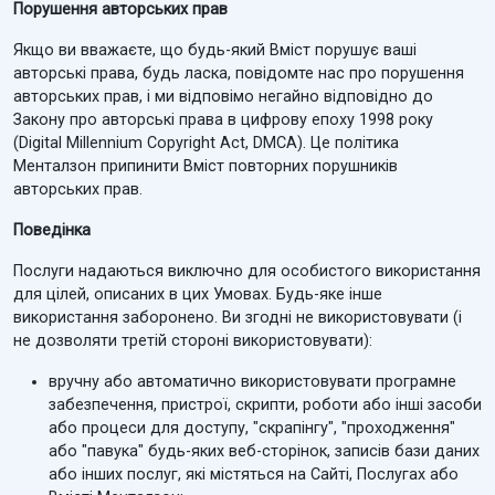
Порушення авторських прав
Якщо ви вважаєте, що будь-який Вміст порушує ваші
авторські права, будь ласка, повідомте нас про порушення
авторських прав, і ми відповімо негайно відповідно до
Закону про авторські права в цифрову епоху 1998 року
(Digital Millennium Copyright Act, DMCA). Це політика
Менталзон припинити Вміст повторних порушників
авторських прав.
Поведінка
Послуги надаються виключно для особистого використання
для цілей, описаних в цих Умовах. Будь-яке інше
використання заборонено. Ви згодні не використовувати (і
не дозволяти третій стороні використовувати):
вручну або автоматично використовувати програмне
забезпечення, пристрої, скрипти, роботи або інші засоби
або процеси для доступу, "скрапінгу", "проходження"
або "павука" будь-яких веб-сторінок, записів бази даних
або інших послуг, які містяться на Сайті, Послугах або