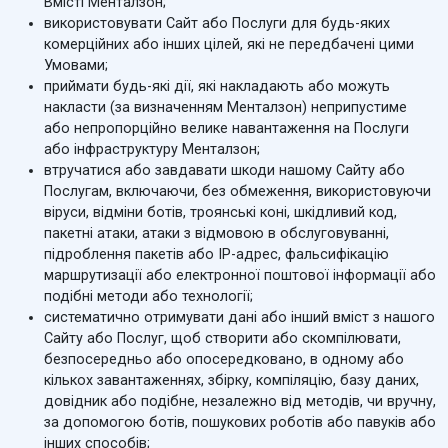
Вмісті Менталзон;
використовувати Сайт або Послуги для будь-яких
комерційних або інших цілей, які не передбачені цими
Умовами;
приймати будь-які дії, які накладають або можуть
накласти (за визначенням Менталзон) неприпустиме
або непропорційно велике навантаження на Послуги
або інфраструктуру Менталзон;
втручатися або завдавати шкоди нашому Сайту або
Послугам, включаючи, без обмеження, використовуючи
віруси, відміни ботів, троянські коні, шкідливий код,
пакетні атаки, атаки з відмовою в обслуговуванні,
підроблення пакетів або IP-адрес, фальсифікацію
маршрутизації або електронної поштової інформації або
подібні методи або технології;
систематично отримувати дані або інший вміст з нашого
Сайту або Послуг, щоб створити або скомпілювати,
безпосередньо або опосередковано, в одному або
кількох завантаженнях, збірку, компіляцію, базу даних,
довідник або подібне, незалежно від методів, чи вручну,
за допомогою ботів, пошукових роботів або павуків або
інших способів;