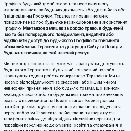
Профілю будь-якій третій стороні та несе виняткову
відповідальність за будь-яку діяльність або дії під його або
її відповідним Профілем. Терапевти повинні негайно
повідомити нас про будь-яке несанкціоноване використання
Профілю.
Менталзон залишає за собою право, в будь-який
час та без попереднього повідомлення, видалити або
відключити доступ до будь-якого Профілю та припинити
обліковий запис Терапевта та доступ до Сайту та Послуг з
будь-якої причини, на свій власний розсуд.
Ми не контролюємо та не можемо гарантувати доступність
будь-якого Терапевта в будь-який конкретний час або
гарантувати години роботи конкретного Терапевта. Ми не
несемо відповідальності за скасовані або іншим чином
невиконані призначення або будь-які травми, що виникли
внаслідок цього, або за будь-які інші травми, що виникли в
результаті використання Послуг взагалі. Користувачам
настійно рекомендується провести власне розслідування
перед вибором Терапевта, здійснюючи підтверджуючі
телефонні дзвінки до відповідних ліцензійних органів для
перевірки перелічених документів, освіти та страхування, а