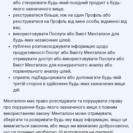
або створювати будь-який похідний продукт з будь-
якого зазначеного вище;
реєструватися більше, ніж на один Профіль або
реєструватися на Профіль від імені особи, відмінної від
вас;
використовувати Послуги або Вміст Менталзон для
будь-яких незаконних цілей;
публічно розповсюджувати інформацію щодо
продуктивності Послуг або Вмісту Менталзон або
отримувати доступ або використовувати Послуги або
Вміст Менталзон для конкурентного аналізу або
порівняльного аналізу цілей;
сприяти, підбадьорювати або допомагати будь-якій
третій стороні в здійсненні будь-яких зазначених вище
дій.
Менталзон має право розслідувати та порушувати справу
про порушення будь-якого зазначеного вище з повним
використанням закону. Менталзон може отримувати,
зберігати та розкривати будь-яку вашу інформацію, якщо це
вимагається законом, або якщо ми вважаємо добросовісно,
що це розумно необхідно: (i) відповідати на претензії,