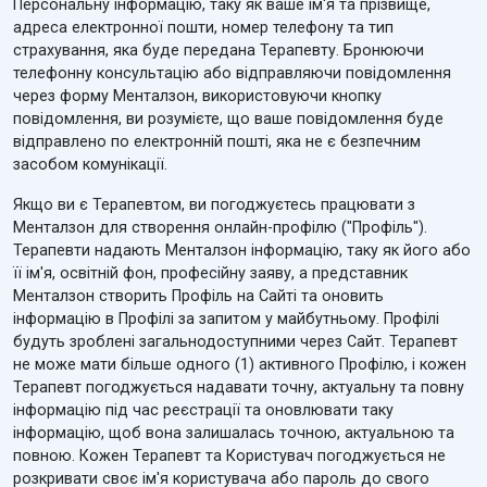
Персональну інформацію, таку як ваше ім'я та прізвище,
адреса електронної пошти, номер телефону та тип
страхування, яка буде передана Терапевту. Бронюючи
телефонну консультацію або відправляючи повідомлення
через форму Менталзон, використовуючи кнопку
повідомлення, ви розумієте, що ваше повідомлення буде
відправлено по електронній пошті, яка не є безпечним
засобом комунікації.
Якщо ви є Терапевтом, ви погоджуєтесь працювати з
Менталзон для створення онлайн-профілю ("Профіль").
Терапевти надають Менталзон інформацію, таку як його або
її ім'я, освітній фон, професійну заяву, а представник
Менталзон створить Профіль на Сайті та оновить
інформацію в Профілі за запитом у майбутньому. Профілі
будуть зроблені загальнодоступними через Сайт. Терапевт
не може мати більше одного (1) активного Профілю, і кожен
Терапевт погоджується надавати точну, актуальну та повну
інформацію під час реєстрації та оновлювати таку
інформацію, щоб вона залишалась точною, актуальною та
повною. Кожен Терапевт та Користувач погоджується не
розкривати своє ім'я користувача або пароль до свого