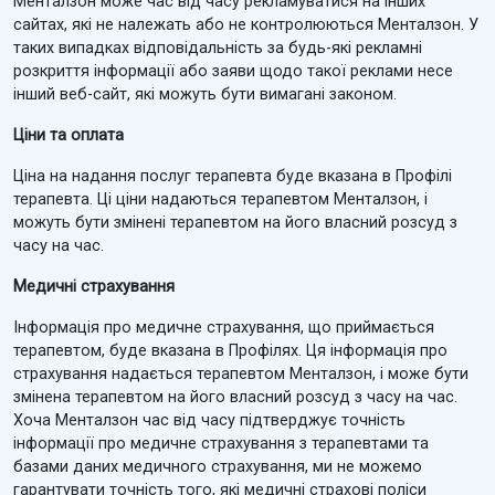
Менталзон може час від часу рекламуватися на інших
сайтах, які не належать або не контролюються Менталзон. У
таких випадках відповідальність за будь-які рекламні
розкриття інформації або заяви щодо такої реклами несе
інший веб-сайт, які можуть бути вимагані законом.
Ціни та оплата
Ціна на надання послуг терапевта буде вказана в Профілі
терапевта. Ці ціни надаються терапевтом Менталзон, і
можуть бути змінені терапевтом на його власний розсуд з
часу на час.
Медичні страхування
Інформація про медичне страхування, що приймається
терапевтом, буде вказана в Профілях. Ця інформація про
страхування надається терапевтом Менталзон, і може бути
змінена терапевтом на його власний розсуд з часу на час.
Хоча Менталзон час від часу підтверджує точність
інформації про медичне страхування з терапевтами та
базами даних медичного страхування, ми не можемо
гарантувати точність того, які медичні страхові поліси