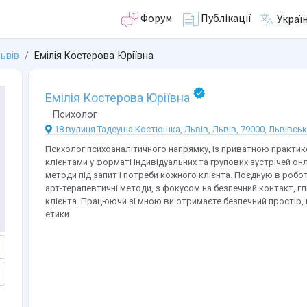
Форум
Публікації
Украї
ьвів
Емілія Костерова Юріївна
Емілія Костерова Юріївна
Психолог
18 вулиця Тадеуша Костюшка, Львів, Львів, 79000, Львівськ
Психолог психоаналітичного напрямку, із приватною практ
клієнтами у форматі індивідуальних та групових зустрічей он
методи під запит і потреби кожного клієнта. Поєдную в робот
арт-терапевтичні методи, з фокусом на безпечний контакт, гл
клієнта. Працюючи зі мною ви отримаєте безпечний простір, 
етики.