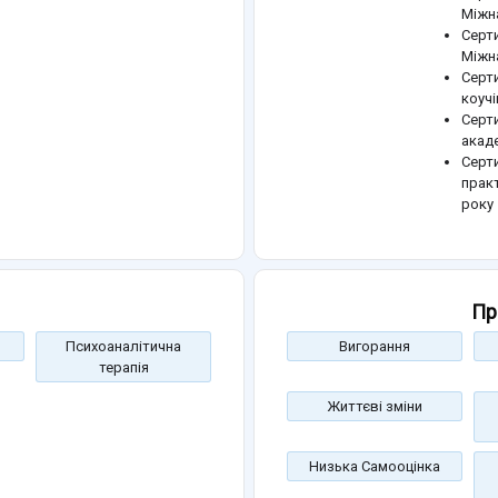
Міжна
Серти
Міжна
Серт
коучі
Серт
акад
Серт
прак
року
Пр
Психоаналітична
Вигорання
терапія
Життєві зміни
Низька Самооцінка