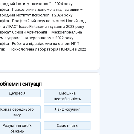
родний інститут психології з 2024 року
фікат Психологічна допомога під час війни –
родний інститут психології з 2024 року
ифікат Професійний коуч по системі Новий код
нга / IPACT Isaac Pintasevich system з 2023 року
ифікат Основи Арт-терапії – Межрегіональна
емія управління персоналом з 2022 року
ифікат Робота з підсвідомим на основі НЛП
тик – Психологічна лабораторія ПСИХЕЯ з 2022
облеми і ситуації
Депресія
Емоційна
нестабільність
Криза середнього
Лайф-коучинг
віку
Розуміння своїх
Самотність
бажань