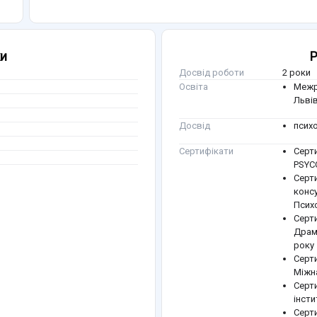
ки
Р
Досвід роботи
2 роки
Освіта
Межр
Львів
Досвід
психо
Сертифікати
Серти
PSYC
Серт
конс
Псих
Серт
Драм
року
Серти
Міжна
Серт
інсти
Серти