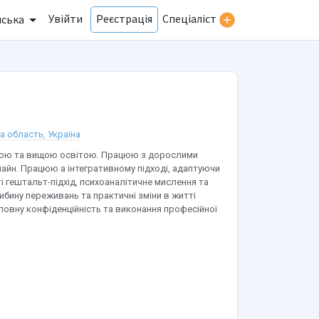
Увійти
Спеціаліст
Реєстрація
нська
а область, Україна
икою та вищою освітою. Працюю з дорослими
лайн. Працюю а інтегративному підході, адаптуючи
і гештальт-підхід, психоаналітичне мислення та
ибину переживань та практичні зміни в житті
повну конфіденційність та виконання професійної