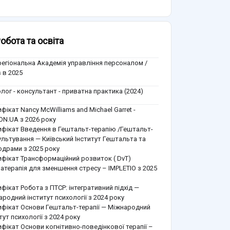
обота та освіта
егіональна Академія управління персоналом /
 в 2025
лог - консультант - приватна практика (2024)
фікат Nancy McWilliams and Michael Garret -
ON.UA з 2026 року
ифікат Введення в Гештальт-терапію /Гештальт-
ультування — Київський Інститут Гештальта та
одрами з 2025 року
ифікат Трансформаційний розвиток ( DvT)
атерапія для зменшення стресу – IMPLETIO з 2025
фікат Робота з ПТСР: інтегративний підхід —
родний інститут психології з 2024 року
ифікат Основи Гештальт-терапії — Міжнародний
тут психології з 2024 року
фікат Основи когнітивно-поведінкової терапії –