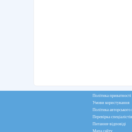
Політика приватності
Умови користування
Політика авторського
Перевірка спеціалісті
Питання-відповіді
Мапа сайту