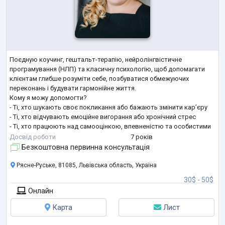
Поєдную коучинг, гештальт-терапію, нейролінгвістичне
програмування (НЛП) та класичну психологію, щоб допомагати
клієнтам глибше розуміти себе, позбуватися обмежуючих
переконань і будувати гармонійне життя.
Кому я можу допомогти?
- Ті, хто шукають своє покликання або бажають змінити кар’єру
- Ті, хто відчувають емоційне вигорання або хронічний стрес
- Ті, хто працюють над самооцінкою, впевненістю та особистими
межами
Досвід роботи
7 років
- Керівники та підприємці, які хочуть покращити лідерські навички
Безкоштовна первинна консультація
- Люди, які прагнуть гармонійних стосунків із собою
...
Рясне-Руське, 81085, Львівська область, Україна
30$ - 50$
Онлайн
Карта
Лист