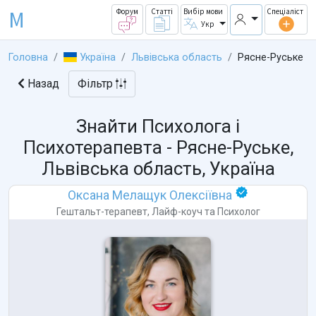
M
Форум
Статті
Вибір мови
Спеціаліст
Укр
Головна
Україна
Львівська область
Рясне-Руське
Назад
Фільтр
Знайти Психолога і
Психотерапевта -
Рясне-Руське,
Львівська область, Україна
Оксана Мелащук Олексіївна
Гештальт-терапевт
,
Лайф-коуч
та
Психолог