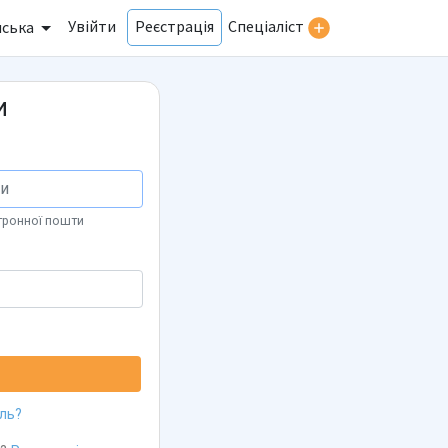
Увійти
Спеціаліст
Реєстрація
нська
и
тронної пошти
ль?