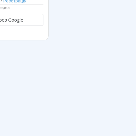
н?
Реєстрація
через
ез Google