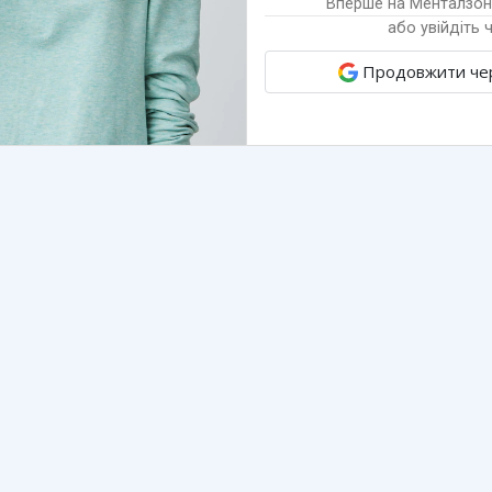
Вперше на Менталзо
або увійдіть 
Продовжити чер