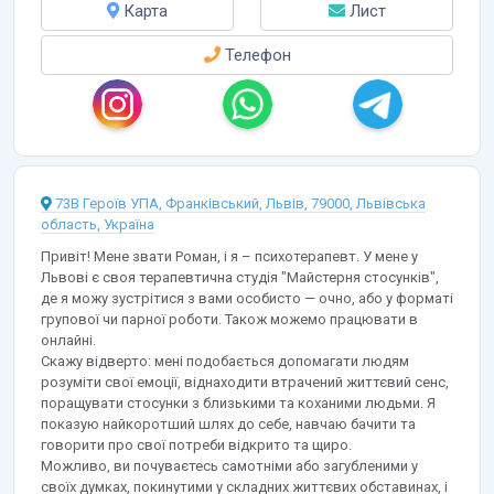
Карта
Лист
Телефон
73В Героїв УПА, Франківський, Львів, 79000, Львівська
область, Україна
Привіт! Мене звати Роман, і я – психотерапевт. У мене у
Львові є своя терапевтична студія "Майстерня стосунків",
де я можу зустрітися з вами особисто — очно, або у форматі
групової чи парної роботи. Також можемо працювати в
онлайні.
Скажу відверто: мені подобається допомагати людям
розуміти свої емоції, віднаходити втрачений життєвий сенс,
поращувати стосунки з близькими та коханими людьми. Я
показую найкоротший шлях до себе, навчаю бачити та
говорити про свої потреби відкрито та щиро.
Можливо, ви почуваєтесь самотніми або загубленими у
своїх думках, покинутими у складних життєвих обставинах, і