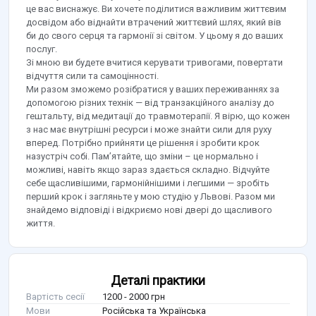
це вас виснажує. Ви хочете поділитися важливим життєвим
досвідом або віднайти втрачений життєвий шлях, який вів
би до свого серця та гармонії зі світом. У цьому я до ваших
послуг.
Зі мною ви будете вчитися керувати тривогами, повертати
відчуття сили та самоцінності.
Ми разом зможемо розібратися у ваших переживаннях за
допомогою різних технік — від транзакційного аналізу до
гештальту, від медитації до травмотерапії. Я вірю, що кожен
з нас має внутрішні ресурси і може знайти сили для руху
вперед. Потрібно прийняти це рішення і зробити крок
назустріч собі. Пам’ятайте, що зміни – це нормально і
можливі, навіть якщо зараз здається складно. Відчуйте
себе щасливішими, гармонійнішими і легшими — зробіть
перший крок і загляньте у мою студію у Львові. Разом ми
знайдемо відповіді і відкриємо нові двері до щасливого
життя.
Деталі практики
Вартість сесії
1200 - 2000 грн
Мови
Російська та Українська