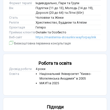
Формат терапії
Індивідуально, Пари та Групи
Вік
Підлітки (11 до 13), Молодь (14 до 19),
Дорослі (20 до 64) та Літні (65+)
Стать
Чоловіки та Жінки
Релігія
Християнство, Буддизм та Атеїзм
Орієнтація
Гетеро
Приймає клієнтів
Онлайн та Особисто
Веб-сайт
https://maisternia-stosunkiv.wayforpay.link
Безкоштовна первинна консультація
Робота та освіта
Досвід роботи
4 роки
Освіта
Національний Університет "Києво-
Могилянська Академія" в 2005
МАУП в 2025
Підходи