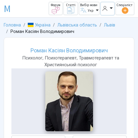
M
Форум
Статті
Вибір мови
Спеціаліст
Укр
Головна
Україна
Львівська область
Львів
Роман Касіян Володимирович
Роман Касіян Володимирович
Психолог
,
Психотерапевт
,
Травмотерапевт
та
Християнський психолог