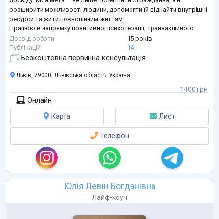
досвіду. Моя мета — не лише полегшити страждання, а й
розширити можливості людини, допомогти їй віднайти внутрішні
ресурси та жити повноцінним життям.
Працюю в напрямку позитивної психотерапії, транзакційного
аналізу та короткотермінової психотерапії BSFT.
Досвід роботи
15 років
Членкиня Товариства системно-сімейної та Короткот
...
Публікацій
14
Безкоштовна первинна консультація
Львів, 79000, Львівська область, Україна
1400 грн
Онлайн
Карта
Лист
Телефон
Юлія Левін Богданівна
Лайф-коуч