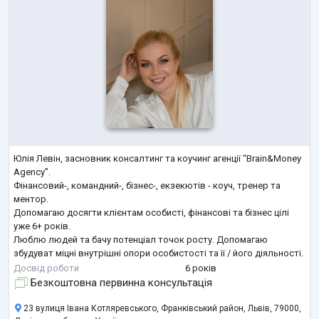
Юлія Левін, засновник консалтинг та коучинг агенції “Brain&Money
Agency”.
Фінансовий-, командний-, бізнес-, екзекютів - коуч, тренер та
ментор.
Допомагаю досягти клієнтам особисті, фінансові та бізнес цілі
уже 6+ років.
Люблю людей та бачу потенціал точок росту. Допомагаю
збудуват міцні внутрішні опори особистості та її / його діяльності.
Працюю із спиняючими негативними упередженнями щодо
Досвід роботи
6 років
грошей та інших особистісних переконань , які є на заваді до
Безкоштовна первинна консультація
реалізації свого бажаного рівня та якості життя. Допомагаю
вийти за рамки шаблонного мис
...
23 вулиця Івана Котляревського, Франківський район, Львів, 79000,