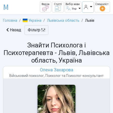
M
Форум
Статті
Вибір мови
Спеціаліст
Укр
Головна
Україна
Львівська область
Львів
Назад
Фільтр
Знайти Психолога і
Психотерапевта -
Львів, Львівська
область, Україна
Олена Захарова
Військовий психолог
,
Психолог
та
Психолог-консультант