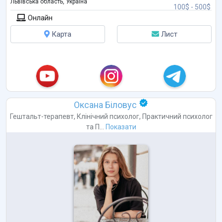
Львівська область, Україна
100$ - 500$
Онлайн
Карта
Лист
Оксана Біловус
Гештальт-терапевт
,
Клінічний психолог
,
Практичний психолог
та
П...
Показати