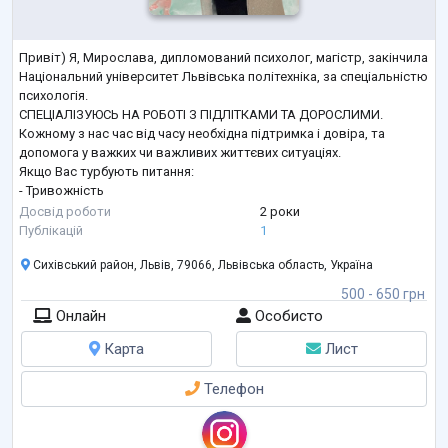
Привіт) Я, Мирослава, дипломований психолог, магістр, закінчила
Національний університет Львівська політехніка, за спеціальністю
психологія.
СПЕЦІАЛІЗУЮСЬ НА РОБОТІ З ПІДЛІТКАМИ ТА ДОРОСЛИМИ.
Кожному з нас час від часу необхідна підтримка і довіра, та
допомога у важких чи важливих життєвих ситуаціях.
Якщо Вас турбують питання:
- Тривожність
- Невпевненість в собі
Досвід роботи
2 роки
- Як впоратися з наслідками булінгу
Публікацій
1
Як зробити щоб коханий чоловік/хлопець цінував і хотів
Сихівський район, Львів, 79066, Львівська область, Україна
змінюватись на краще ;
Як подобатись чоловікам;
500 - 650 грн
Як поводити себе на побаченні аби з
...
Онлайн
Особисто
Карта
Лист
Телефон