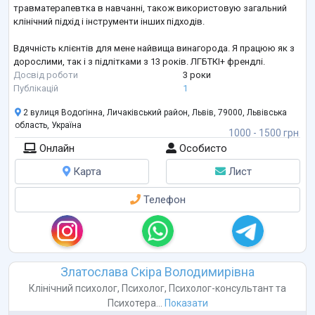
травматерапевтка в навчанні, також використовую загальний
клінічний підхід і інструменти інших підходів.
Вдячність клієнтів для мене найвища винагорода. Я працюю як з
дорослими, так і з підлітками з 13 років. ЛГБТКІ+ френдлі.
Досвід роботи
3 роки
Публікацій
1
2 вулиця Водогінна, Личаківський район, Львів, 79000, Львівська
область, Україна
1000 - 1500 грн
Онлайн
Особисто
Карта
Лист
Телефон
Златослава Скіра Володимирівна
Клінічний психолог
,
Психолог
,
Психолог-консультант
та
Психотера...
Показати