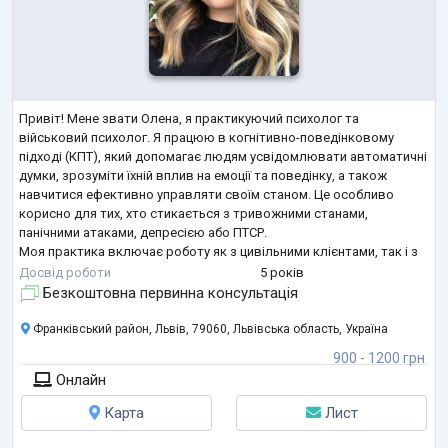
Привіт! Мене звати Олена, я практикуючий психолог та
військовий психолог. Я працюю в когнітивно-поведінковому
підході (КПТ), який допомагає людям усвідомлювати автоматичні
думки, зрозуміти їхній вплив на емоції та поведінку, а також
навчитися ефективно управляти своїм станом. Це особливо
корисно для тих, хто стикається з тривожними станами,
панічними атаками, депресією або ПТСР.
Моя практика включає роботу як з цивільними клієнтами, так і з
військовослужбовцями та їх сімʼями. Я активно використовую
Досвід роботи
5 років
методи військової психології, щоб допомогти з
...
Безкоштовна первинна консультація
Франківський район, Львів, 79060, Львівська область, Україна
900 - 1200 грн
Онлайн
Карта
Лист