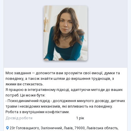
Моє завдання — допомогти вам зрозуміти свої емоції, думки та
поведінку, а також знайти шляхи до вирішення труднощів, з
якими ви стикаєтесь.
Я працюю в інтегративному підході, адаптуючи методи до ваших
потреб. Це може бути:
- Психодинамічний підхід - дослідження минулого досвіду, дитячих
травм і несвідомих механізмів, які впливають на поведінку.
Робота з внутрішніми конфліктами.
- Методи когнітивно-поведінкової терапії (КПТ) — для роботи з
Досвід роботи
1 рік
тривогою, стресом чи обмежувальними переконаннями.
23г Головацького, Залізничний, Львів, 79000, Львівська область,
- Психодрама — щоб дослідити ваш внутрішній
...