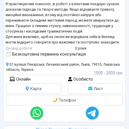
Я практикуючий психолог, в роботі з клієнтами поєдную сучасні
доказові підходи та творчі методи. Якщо відчуваєте тривогу,
емоційне виснаження, втому від постійної напруги або
переживаєте складний життєвий період, можете звернутися до
мене. Працюю з темами стресу, невизначеності, труднощів у
стосунках і наслідками травматичних подій.
Для мене важливо, щоб на сесіях ви відчували себе в безпеці,
могли відкрито говорити про важливе та поступово знаходити
опору всередині себе, без тиску, у вашому темпі.
Досвід роботи
3 роки
Безкоштовна первинна консультація
57 вулиця Пекарська, Личаківський район, Львів, 79010, Львівська
область, Україна
1000 - 2000 грн
Онлайн
Особисто
Карта
Лист
Телефон