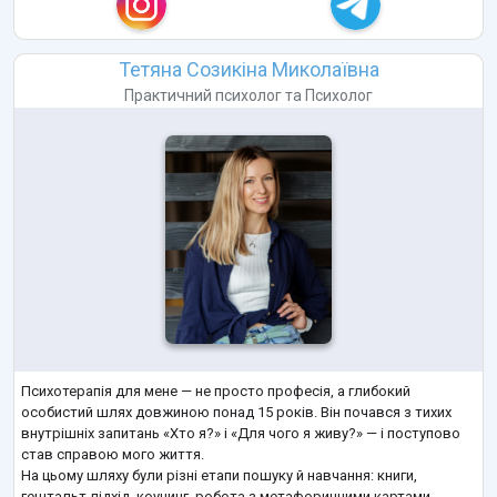
Тетяна Созикіна Миколаївна
Практичний психолог
та
Психолог
Психотерапія для мене — не просто професія, а глибокий
особистий шлях довжиною понад 15 років. Він почався з тихих
внутрішніх запитань «Хто я?» і «Для чого я живу?» — і поступово
став справою мого життя.
На цьому шляху були різні етапи пошуку й навчання: книги,
гештальт-підхід, коучинг, робота з метафоричними картами.