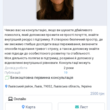
Чекаю вас на консультацію, якщо ви шукаєте дбайливого
психолога, який допоможе прожити не прості почуття, знайти
внутрішній ресурс і підтримку. Я створюю безпечний простір, де
ми зможемо глибше дослідити ваші переживання, визначити
способи подолання тривог і стресу, а також допоможу знайти
нові підходи до особистісного розвитку та стабільності.
Моя діяльність полягає в підтримці, розумінні й допомозі у
відновленні внутрішньої рівноваги. Консультації можуть
включати індивідуальні сесії під час яких ви зможете краще
Досвід роботи
2 роки
зрозуміти себе, навчитися к
...
Публікацій
19
Безкоштовна первинна консультація
Львівський район, Львів, 79052, Львівська область, Україна
2500 грн
Онлайн
Карта
Лист