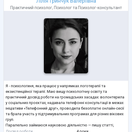
Лілія Гринчук Валеріївна
Практичний психолог
,
Психолог
та
Психолог-консультант
Я - психологиня, яка працює у напрямках логотерапії та
екзистенційної терапії. Маю вищу психологічну освіту та
практичний досвід роботи на громадських засадах: волонтерила
у соціальних проєктах, надавала телефонні консультації в межах
ініціативи «Телефонний друг», проводила безоплатні онлайн-сесії
та брала участь у підтримувальних програмах для різних вікових
груп.
Паралельно займаюся науковою діяльністю — пишу статті,
досліджую теми стресостійкості, екзистенційної кризи, потреби в
Досвід роботи
4 роки