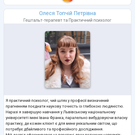
Олеся Топчій Петрівна
Гештальт-терапевт
та
Практичний психолог
Я практичний психолог, чий шлях у професії визначений
прагненням поєднати наукову точність із глибокою людяністю.
Наразі я завершую навчання у Львівському національному
університеті імені Івана Франка, паралельно вибудовуючи власну
практику, де кожен клієнт є для мене унікальним світом, що
потребує дбайливого та професійного дослідження.
Мій досвід сформувався на перетині двох потужних напрямів: