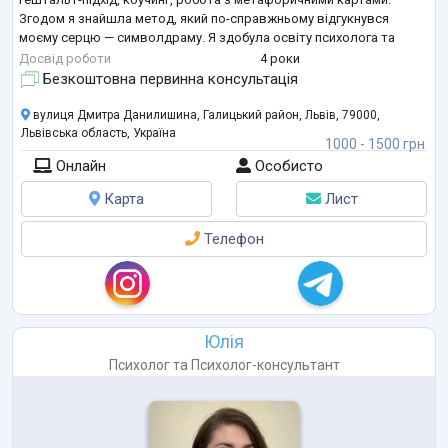
Згодом я знайшла метод, який по-справжньому відгукнувся
моєму серцю — символдраму. Я здобула освіту психолога та
продовжую навчання в цьому методі. Також у своїй роботі
Досвід роботи
4 роки
використовую арттерапевтичний підхід, який допомагає м’яко
...
Безкоштовна первинна консультація
вулиця Дмитра Данилишина, Галицький район, Львів, 79000,
Львівська область, Україна
1000 - 1500 грн
Онлайн
Особисто
Карта
Лист
Телефон
Юлія
Психолог
та
Психолог-консультант