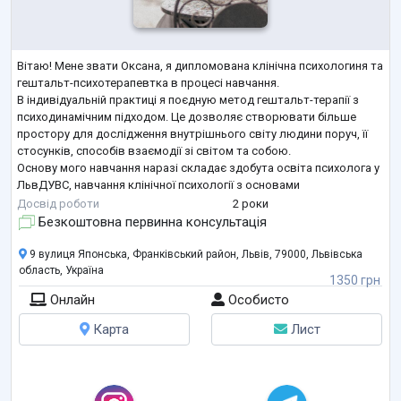
Вітаю! Мене звати Оксана, я дипломована клінічна психологиня та
гештальт-психотерапевтка в процесі навчання.
В індивідуальній практиці я поєдную метод гештальт-терапії з
психодинамічним підходом. Це дозволяє створювати більше
простору для дослідження внутрішнього світу людини поруч, її
стосунків, способів взаємодії зі світом та собою.
Основу мого навчання наразі складає здобута освіта психолога у
ЛьвДУВС, навчання клінічної психології з основами
психодинамічної терапії в УКУ та процес становлення як
Досвід роботи
2 роки
гештальт-психотерапевтки в Українському
...
Безкоштовна первинна консультація
9 вулиця Японська, Франківський район, Львів, 79000, Львівська
область, Україна
1350 грн
Онлайн
Особисто
Карта
Лист