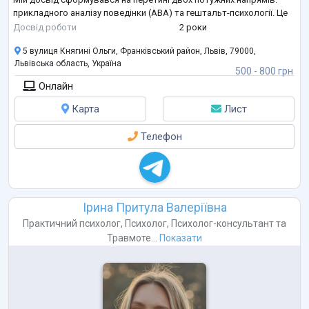
прикладного аналізу поведінки (АВА) та гештальт-психології. Це
дозволяє мені бути водночас структурною та чутливою.
Досвід роботи
2 роки
Працюючи в центрі «Задзеркалля», я
...
5 вулиця Княгині Ольги, Франківський район, Львів, 79000,
Львівська область, Україна
500 - 800 грн
Онлайн
Карта
Лист
Телефон
Ірина Притула Валеріївна
Практичний психолог
,
Психолог
,
Психолог-консультант
та
Травмоте...
Показати