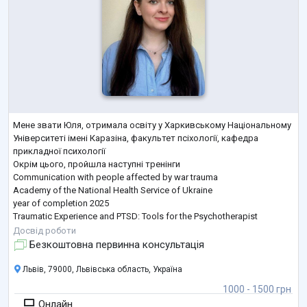
Мене звати Юля, отримала освіту у Харкивському Національному
Університеті імені Каразіна, факультет псіхології, кафедра
прикладної психології
Окрім цього, пройшла наступні тренінги
Communication with people affected by war trauma
Academy of the National Health Service of Ukraine
year of completion 2025
Traumatic Experience and PTSD: Tools for the Psychotherapist
Prometheus
Досвід роботи
year of completion 2025
Безкоштовна первинна консультація
Inclusion of LGBTIQ+ people in humanitarian response in Ukraine
Outright International
Львів, 79000, Львівська область, Україна
year of completion 2025
1000 - 1500 грн
Case managemen
...
Онлайн