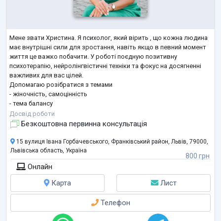
Мене звати Христина. Я психолог, який вірить , що кожна людина
має внутрішні сили для зростання, навіть якщо в певний момент
життя це важко побачити. У роботі поєдную позитивну
психотерапію, нейролінгвістичні техніки та фокус на досягненні
важливих для вас цілей.
Допомагаю розібратися з темами
- жіночність, самоцінність
- тема балансу
- питання самореалізації та покликання
Досвід роботи
- невпевненість у собі
Безкоштовна первинна консультація
- материнство
- тривожність
15 вулиця Івана Горбачевського, Франківський район, Львів, 79000,
- кризові періоди
Львівська область, Україна
800 грн
- емоційне вигорання
Онлайн
- пошук ресурсів, мотивації та нових сенсів.
Мій підхід - уважний, емпа
...
Карта
Лист
Телефон