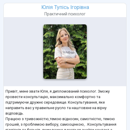
Юлія Тупісь Ігорівна
Практичний психолог
Привіт, мене звати Юля, я дипломований психолог. Зможу
провести консультацію, максимально комфортно та
підтримуючи дружнє середовище. Консультування, яке
направить вас у правильне русло та наштовхне на вірну
відповідь.
Працюю з тривожністю,темою відносин, самотністю, темою
грошей, з проблемою вибору, самооцінкою, . Консультування
підлітків та батьків, яким важко вдається знайти контакт з