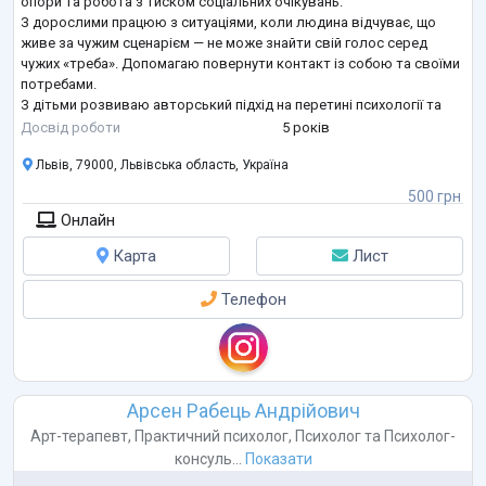
опори та робота з тиском соціальних очікувань.
З дорослими працюю з ситуаціями, коли людина відчуває, що
живе за чужим сценарієм — не може знайти свій голос серед
чужих «треба». Допомагаю повернути контакт із собою та своїми
потребами.
З дітьми розвиваю авторський підхід на перетині психології та
освіти — створюю середовище, де дитина почувається безпечно,
Досвід роботи
5 років
а тому вчиться, розвивається і розкривається.
Львів, 79000, Львівська область, Україна
Мій стиль — чесність без
...
500 грн
Онлайн
Карта
Лист
Телефон
Арсен Рабець Андрійович
Арт-терапевт
,
Практичний психолог
,
Психолог
та
Психолог-
консуль...
Показати