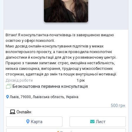
Вітаю! Я консультантка-початківець із завершеною вищою
освітою у сфері психології.
Маю досвід онлайн-консультування підлітків у межах
волонтерського проєкту, а також проводила психологічні
діагностики й консультації для діток у розвиваючому центрі.
Працюю з такими запитами: стрес, емоційна нестабільність,
низька самооцінка, вигорання, труднощі у міжособистісних
стосунках, адаптація до змін та пошук внутрішньої мотивації.
Досвід роботи
1 рік
У роботі використовую інтеграційний підхід, поєднуючи знання з
Безкоштовна первинна консультація
практичних курсів, семінарів і психологічних заходів.
Львів, 79000, Львівська область, Україна
500 грн
Онлайн
Карта
Лист