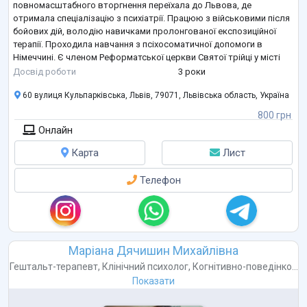
повномасштабного вторгнення переїхала до Львова, де
отримала спеціалізацію з психіатрії. Працюю з військовими після
бойових дій, володію навичками пролонгованої експозиційної
терапії. Проходила навчання з псіхосоматичної допомоги в
Німеччині. Є членом Реформатської церкви Святої трійці у місті
Львові, проходила базове навчання з душеопікунства в
Досвід роботи
3 роки
християнській організації Help for Heart.
60 вулиця Кульпарківська, Львів, 79071, Львівська область, Україна
Одружен
...
800 грн
Онлайн
Карта
Лист
Телефон
Маріана Дячишин Михайлівна
Гештальт-терапевт
,
Клінічний психолог
,
Когнітивно-поведінко...
Показати