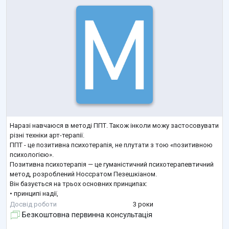
Наразі навчаюся в методі ППТ. Також інколи можу застосовувати
різні техніки арт-терапії.
ППТ - це позитивна психотерапія, не плутати з тою «позитивною
психологією».
Позитивна психотерапія — це гуманістичний психотерапевтичний
метод, розроблений Носсратом Пезешкіаном.
Він базується на трьох основних принципах:
• принципі надії,
• принципі балансу,
Досвід роботи
3 роки
• самодопомоги.
Безкоштовна первинна консультація
Фокусується на розвитку сильних сторін і ресурсів людини для