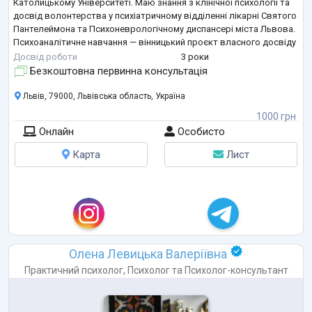
Католицькому Університеті. Маю знання з клінічної психології та
досвід волонтерства у психіатричному відділенні лікарні Святого
Пантелеймона та Психоневрологічному диспансері міста Львова.
Психоаналітичне навчання — вінницький проєкт власного досвіду
за напрямком групового аналізу. У процесі здобування теорії
Досвід роботи
3 роки
психоаналізу в Українському психотерапевтичн
...
Безкоштовна первинна консультація
Львів, 79000, Львівська область, Україна
1000 грн
Онлайн
Особисто
Карта
Лист
Олена Левицька Валеріївна
Практичний психолог
,
Психолог
та
Психолог-консультант