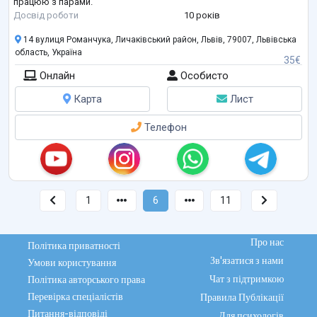
працюю з парами.
Досвід роботи
10 років
14 вулиця Романчука, Личаківський район, Львів, 79007, Львівська
область, Україна
35€
Онлайн
Особисто
Карта
Лист
Телефон
1
6
11
Про нас
Політика приватності
Зв'язатися з нами
Умови користування
Чат з підтримкою
Політика авторського права
Перевірка спеціалістів
Правила Публікації
Питання-відповіді
Для психологів