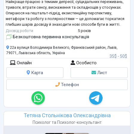
Найкраще працюю з темами депресії, суїцидальних переживань,
тривоги, втрати сенсу, виснаження та складнощів у стосунках.
Опираюся на гештальт‑підхід, екзистенційну перспективу,
метафори та роботу з полярностями — це допомагає торкатися
глибших шарів досвіду й знаходити нові способи бути в житті.
Досвід роботи
5 років
Моя сильна сторона — уважність до процесу в часі: я бачу
Безкоштовна первинна консультація
динаміку, пам’ятаю важливі деталі й допомагаю клієнту побачити
свою історію об’ємніше.
22а вулиця Володимира Великого, Франківський район, Львів,
79071, Львівська область, Україна
35$ - 50$
Онлайн
Особисто
Карта
Лист
Телефон
Тетяна Стольнікова Олександрівна
Психолог
та
Психолог-консультант