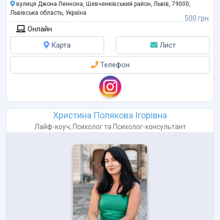
покращення благополуччя, а не лише на усуненні симптомів.
вулиця Джона Леннона, Шевченківський район, Львів, 79000,
Львівська область, Україна
500 грн
Онлайн
Карта
Лист
Телефон
Христина Полякова Ігорівна
Лайф-коуч
,
Психолог
та
Психолог-консультант