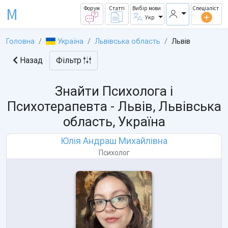
M
Форум
Статті
Вибір мови
Спеціаліст
Укр
Головна
Україна
Львівська область
Львів
Назад
Фільтр
Знайти Психолога і
Психотерапевта -
Львів, Львівська
область, Україна
Юлія Андраш Михайлівна
Психолог