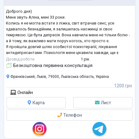
Доброго дня)
Мене звуть Аліна, мені 33 роки.
Колись я не могла встати з ліжка, світ втрачав сенс, усе
здавалось безнадійним, я залишилась наожинці зі своє
темрявою. Це була депресія. Вона навчила мене не тільки болю -
а й тому, як важливо мати поруч когось, хто просто є.
Я пройшла довгий шлях особистої психотерапії, лікування
антидепресантами. Психологія мене цікавила завжди, ще з
студентства, тому проживши ще свій досвід і почала
Досвід роботи
1 рік
опановувати це професійно.
Безкоштовна первинна консультація
В грудні 2025 року завершила магістратуру в Університеті
Григорія Сковороди в П
...
Франківський, Львів, 79000, Львівська область, Україна
1200 грн
Онлайн
Карта
Лист
Телефон