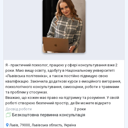
Я - практичний психолог, працюю у сфері консультування вже 2
роки. Маю вищу освіту, здобуту в Національному університеті
«Львівська політехніка», а також постійно підвищую свою
кваліфікацію. Закінчила додаткові курси з емоційного вигорання,
психологічного консультування, самооцінки, роботи з травмами
та проблем у стосунках.
Вважаю, що кожен має право на підтримку та розуміння. У своїй
роботі створюю безпечний простір, де Ви можете відкрито
говорити про свої переживання та знайти рішення, які
Досвід роботи
2 роки
допоможуть рухатися вперед.
Безкоштовна первинна консультація
Львів, 79000, Львівська область, Україна