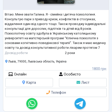
Вітаю. Мене звати Галина. Я - сімейна і дитяча психологиня.
Консультую пари з приводу кризи, конфліктів в стосунках,
віддалення один від одного тощо. Також проводжу індивідуальні
консультації для дорослих, підлітків та дітей від 8 років.
Психологічну освіту здобула в Українському католицькому
університеті на магістерській програмі “Клінічна психологія з
основами когнітивно-поведінкової терапії”. Також я маю медичну
освіту та досвід консультативної роботи лікарем протягом 7
років. З травня 2023 по травень 2024 надавала психологічну
Досвід роботи
2 роки
підтримку
...
Львів, 79000, Львівська область, Україна
1800 грн
Онлайн
Особисто
Карта
Лист
Телефон