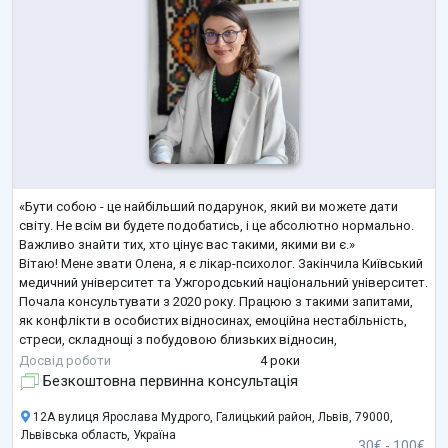
«Бути собою - це найбільший подарунок, який ви можете дати
світу. Не всім ви будете подобатись, і це абсолютно нормально.
Важливо знайти тих, хто цінує вас такими, якими ви є.»
Вітаю! Мене звати Олена, я є лікар-психолог. Закінчила Київський
медичний університет та Ужгородський національний університет.
Почала консультувати з 2020 року. Працюю з такими запитами,
як конфлікти в особистих відносинах, емоційна нестабільність,
стреси, складнощі з побудовою близьких відносин,
невпевненість у собі.
Досвід роботи
4 роки
Я уважна до деталей і хочу підтримати та допомо
...
Безкоштовна первинна консультація
12А вулиця Ярослава Мудрого, Галицький район, Львів, 79000,
Львівська область, Україна
30€ - 100€