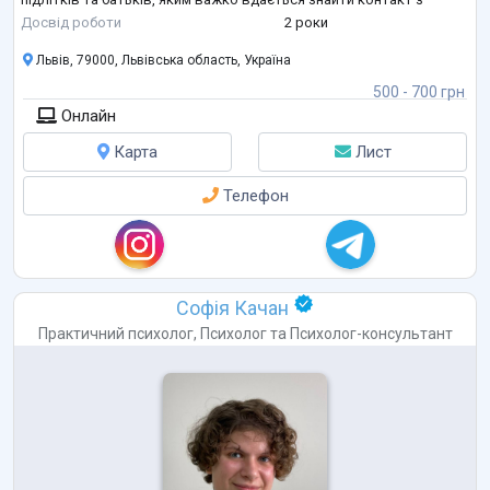
дитиною. У своїй практиці використовую метафоричні
Досвід роботи
2 роки
асоціативні карти та техніки гештальт-терапії.
Львів, 79000, Львівська область, Україна
500 - 700 грн
Онлайн
Карта
Лист
Телефон
Софія Качан
Практичний психолог
,
Психолог
та
Психолог-консультант