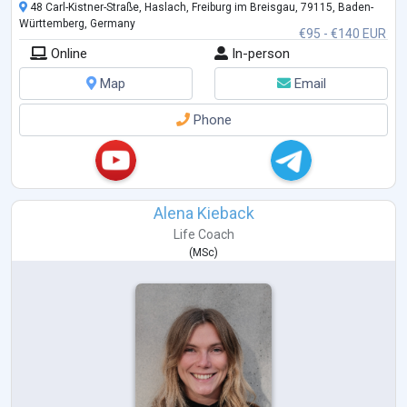
48 Carl-Kistner-Straße, Haslach, Freiburg im Breisgau, 79115, Baden-
Württemberg, Germany
€95 - €140 EUR
Online
In-person
Map
Email
Phone
Alena Kieback
Life Coach
(
MSc
)