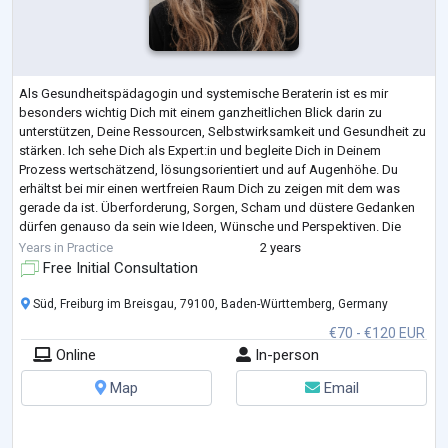
Als Gesundheitspädagogin und systemische Beraterin ist es mir
besonders wichtig Dich mit einem ganzheitlichen Blick darin zu
unterstützen, Deine Ressourcen, Selbstwirksamkeit und Gesundheit zu
stärken. Ich sehe Dich als Expert:in und begleite Dich in Deinem
Prozess wertschätzend, lösungsorientiert und auf Augenhöhe. Du
erhältst bei mir einen wertfreien Raum Dich zu zeigen mit dem was
gerade da ist. Überforderung, Sorgen, Scham und düstere Gedanken
dürfen genauso da sein wie Ideen, Wünsche und Perspektiven. Die
Systemik bietet neben dem Fokus au
...
Years in Practice
2 years
Free Initial Consultation
Süd, Freiburg im Breisgau, 79100, Baden-Württemberg, Germany
€70 - €120 EUR
Online
In-person
Map
Email