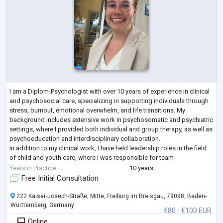
I am a Diplom-Psychologist with over 10 years of experience in clinical
and psychosocial care, specializing in supporting individuals through
stress, burnout, emotional overwhelm, and life transitions. My
background includes extensive work in psychosomatic and psychiatric
settings, where I provided both individual and group therapy, as well as
psychoeducation and interdisciplinary collaboration.
In addition to my clinical work, I have held leadership roles in the field
of child and youth care, where I was responsible for team
development, sy
...
Years in Practice
10 years
Free Initial Consultation
222 Kaiser-Joseph-Straße, Mitte, Freiburg im Breisgau, 79098, Baden-
Württemberg, Germany
€80 - €100 EUR
Online