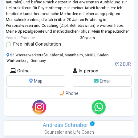
naturalis) und befinde mich derzeit in der erweiterten Ausbildung zur
Heilpraktikerin für Psychotherapie. In meiner Arbeit kombiniere ich
fundierte kunsttherapeutische Methoden mit einer ausgeprägten
Menschenkenntnis, die ich in über 20 Jahren Erfahrung im
Personalwesen und Coaching (Dipl. Betriebswirtin) erworben habe.
Meine Spezialgebiete und methodischer Fokus: Mein therapeutischer
Schwerpunkt liegt in der Schmerztherapie mit kreative
...
Years in Practice
30 years
Free Initial Consultation
55 Wasserwerkstraße, Käfertal, Mannheim, 68309, Baden-
Württemberg, Germany
€92 EUR
Online
In-person
Map
Email
Phone
Andreas Schreiber
Counselor
and
Life Coach