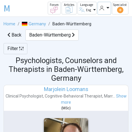
M
Forum
Articles
Language
Specialist
Eng
Home
Germany
Baden-Württemberg
Back
Baden-Württemberg
Filter
Psychologists, Counselors and
Therapists in
Baden-Württemberg,
Germany
Marjolein Loomans
Clinical Psychologist
,
Cognitive-Behavioral Therapist
,
Marr...
Show
more
(
MSc
)