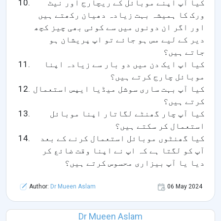
کیا آپ اپنے موبائل کے ریچارج اور نیٹ
ورک کا ہمیشہ بہت زیادہ دھیان رکھتے ہیں
اور اگر ان دونوں میں سے کوئی بھی چیز کچھ
دیر کے لیے مس ہو جائے تو اپ پریشان ہو
جاتے ہیں؟
کیا اپ ایک دن میں دو بار سے زیادہ اپنا
موبائل چارج کرتے ہیں؟
کیا آپ بہت ساری سوشل میڈیا ایپس استعمال
کرتے ہیں؟
کیا آپ چار گھنٹے لگاتار اپنا موبائل
استعمال کر سکتے ہیں؟
کیا گھنٹوں موبائل استعمال کرنے کے بعد
آپ کو لگتا ہے کہ اپ نے اپنا وقت ضائع کر
دیا یا آپ بیزاری محسوس کرتے ہیں؟
Author:
Dr Mueen Aslam
06 May 2024
Dr Mueen Aslam