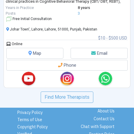
clinical practices in Cognitive Behavioral Therapy (CBT/ DBT, REBT),
Adolescent Therapy,
Years in Practice
8 years
Interpersonal Therapy( IPT),
Posts
3
Family Therapy,
Free Initial Consultation
Play Therapy,
Johar Town', Lahore, Lahore, 51000, Punjab, Pakistan
Acceptance and Commitment Therapy,
Behavior Therapy,
$10 - $500 USD
Trauma Therapy,
Online
Timeline Therapy,
Addiction Counseling,
Map
Email
Psychological assessment and Intelligence Testing.
Student & Career counseling.
Phone
...
Find More Therapists
About Us
Privacy Policy
Contact Us
Terms of Use
Chat with Support
Copyright Policy
Verified