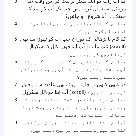
کیا آپ رات کو اپنے بستر پر لیٹ کر اس وقت تک
موبائل استعمال کرتے ہیں جب تک آپ کو نیند کے
جھٹکے نہ آنا شروع ہو جائیں؟
کیا آپ کھانا کھاتے ہوئے بھی اپنا فون
استعمال کرتے ہیں؟
کیا کام یا پڑھائی کے دوران جب آپ کو تھوڑا سا بھی
ٹائم ملے تو آپ اپنا فون نکال کر سکرال (scroll)
کرنا شروع کر دیتے ہیں؟
کیا آپ کا پارٹنر، آپ کے دوست یا گھر والے
آپ سے شکایت کرتے ہیں کہ آپ ہر وقت موبائل
میں گھسے رہتے ہیں؟
کیا کبھی کبھی نہ چاہتے ہوئے بھی عادت سے مجبور
آپ اپنا موبائل سکرول (scroll) کرتے رہتے ہیں؟
کیا آپ سوتے جاگتے، اٹھتے بیٹھتے، کھاتے
پیتے یا کہیں باہر جاتے ہوئے ہر وقت اپنا
موبائل اپنے ساتھ رکھتے ہیں؟
کیا آپ اکثر کام یا سفر کے دوران ہیڈ فون
لگا کر میوزک سننے کو ترجیح دیتے ہیں؟