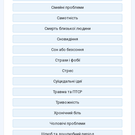
Сімейні проблеми
Самотність
Смерть близької людини
Сновидіння
Сон або безсоння
Страхи і фобії
Стрес
Суїцидальні ідеї
Травма та ПТСР
Тривожність
Хронічний біль
Чоловічі проблеми
Шлюб та дошлюбний період