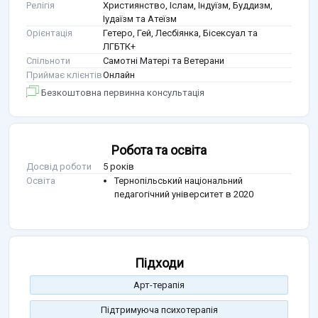
Релігія
Християнство, Іслам, Індуїзм, Буддизм,
Іудаїзм та Атеїзм
Орієнтація
Гетеро, Гей, Лесбіянка, Бісексуал та
ЛГБТК+
Спільноти
Самотні Матері та Ветерани
Приймає клієнтів
Онлайн
Безкоштовна первинна консультація
Робота та освіта
Досвід роботи
5 років
Освіта
Тернопільський національний
педагогічний університет в 2020
Підходи
Арт-терапія
Підтримуюча психотерапія