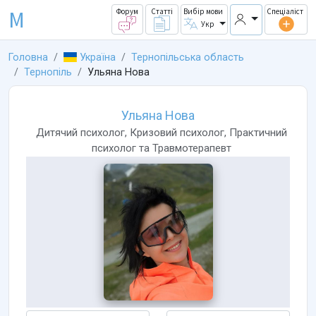
M
Форум
Статті
Вибір мови
Спеціаліст
Укр
Головна
Україна
Тернопільська область
Тернопіль
Ульяна Нова
Ульяна Нова
Дитячий психолог
,
Кризовий психолог
,
Практичний
психолог
та
Травмотерапевт