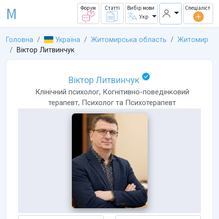
M
Форум
Статті
Вибір мови
Спеціаліст
Укр
Головна
Україна
Житомирська область
Житомир
Віктор Литвинчук
Віктор Литвинчук
Клінічний психолог
,
Когнітивно-поведінковий
терапевт
,
Психолог
та
Психотерапевт