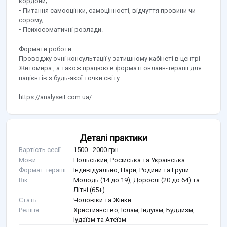
кордони;
• Питання самооцінки, самоцінності, відчуття провини чи
сорому;
• Психосоматичні розлади.
Формати роботи:
Проводжу очні консультації у затишному кабінеті в центрі
Житомира , а також працюю в форматі онлайн-терапії для
пацієнтів з будь-якої точки світу.
https://analyseit.com.ua/
Деталі практики
Вартість сесії
1500 - 2000 грн
Мови
Польський, Російська та Українська
Формат терапії
Індивідуально, Пари, Родини та Групи
Вік
Молодь (14 до 19), Дорослі (20 до 64) та
Літні (65+)
Стать
Чоловіки та Жінки
Релігія
Християнство, Іслам, Індуїзм, Буддизм,
Іудаїзм та Атеїзм