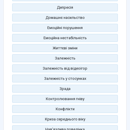
Депресія
Домашнє насильство
Емоційні порушення
Емоційна нестабільність
Життєві зміни
Залежність
Залежність від відеоігор
Залежність у стосунках
Зрада
Контролювання гніву
Конфлікти
Криза середнього віку
Нав’язлива поведінка