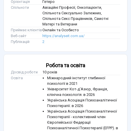
Орієнтація
Гетеро
Спільноти
Авіаційні Професії, Онкопацієнти,
Спільнота Сексуально Залежних,
Спільнота Секс Працівників, Самотні
Матері та Ветерани
Приймає клієнтів
Онлайн та Особисто
Веб-сайт
https://analyseit.com.ua/
Публікацій
2
Робота та освіта
Досвід роботи
10 років
Освіта
Міжнародний інститут глибинної
психології в 2021
Університет Кот-д'Азюр, Франція,
клінічна психологія. в 2026
Українська Асоціація Психоаналітичної
Психотерапії. в 2026
Українська Асоціація Психоаналітичної
Психотерапії - колективний член
Європейської Федерації
Психоаналітичної Психотерапії (EFPP). в