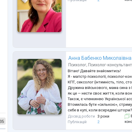
Анна Бабенко Миколаївна
Психолог
,
Психолог-консультан
Вітаю! Давайте знайомитись!
Я - магістр психології, психолог-к
КПТ, сексолог (інтимність, тіло, ст
Дружина військового, мама сина з Р
як це — нести своє життя, коли во
Також, є членкинею Української асо
Втомилась бути «сильною», стриму
себе в купі, коли всередині шторм
Тобі не потрібно ще одне “треба тр
Досвід роботи
3 роки
Б
Тобі потрібен простір, де можна ди
35
конс
Публікацій
2
справжньою. Сказати: “Я не справл