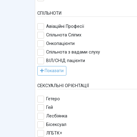
СПІЛЬНОТИ
Авіаційні Професії
Спільнота Сліпих
Онкопацієнти
Спільнота з вадами слуху
ВІЛ/СНІД пацієнти
Показати
СЕКСУАЛЬНІ ОРІЄНТАЦІЇ
Гетеро
Гей
Лесбіянка
Бісексуал
ЛГБТК+