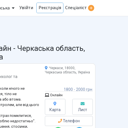
Увійти
Спеціаліст
Реєстрація
нська
айн -
Черкаська область,
а
Черкаси, 18000,
Черкаська область, Україна
ихолог
та
 коли нічого не
1800 - 2000 грн
я, тіло не
Онлайн
а або втома.
нтролем, але від цього
Карта
Лист
 страх помилитися,
Телефон
 роблю недостатньо”.
шення, стосунки,