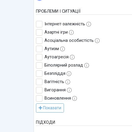
ПРОБЛЕМИ І СИТУАЦІЇ
Інтернет-залежність
Азартні ігри
Асоціальна особистість
Аутизм
Аутоагресія
Біполярний розлад
Безпліддя
Вагітність
Вигорання
Всиновлення
Показати
ПІДХОДИ