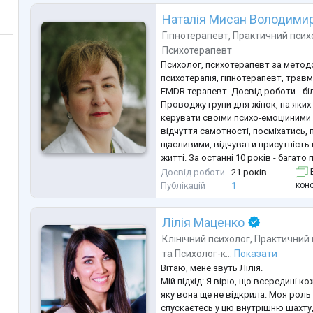
почутою.
Мій простір — це без
...
Наталія Мисан Володимир
Гіпнотерапевт
,
Практичний псих
Психотерапевт
Психолог, психотерапевт за мето
психотерапія, гіпнотерапевт, трав
EMDR терапевт. Досвід роботи - бі
Проводжу групи для жінок, на яких
керувати своїми психо-емоційними
відчуття самотності, посміхатись,
щасливими, відчувати присутність 
житті. За останні 10 років - багат
військових, ветеранів та самими 
Досвід роботи
21 років
Б
загиблих, без вісті зниклих та пол
конс
Публікацій
1
терапії та техніки, які я викорусто
Лілія Маценко
Клінічний психолог
,
Практичний 
та
Психолог-к...
Показати
Вітаю, мене звуть Лілія.
Мій підхід: Я вірю, що всередині к
яку вона ще не відкрила. Моя роль 
спускаєтесь у цю внутрішню шахту,