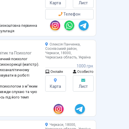
Карта
Лист
Телефон
зпека
езкоштовна первинна
рованість
ультація
людей — я допомагаю
Олексія Панченка,
Соснівський район,
ю клінічна психологія
ітик
та
Психолог
Черкаси, 18000,
Черкаська область, Україна
ктичний психолог
ихокорекції (магістр).
1000 грн
сихоаналітичному
Онлайн
Особисто
овувати в роботі
"психологом з м"яким
Карта
Лист
завжди слухаю та чую
сь під його темп
освід роботи в арт-
, які потребують
ення
...
Черкаси, 18000,