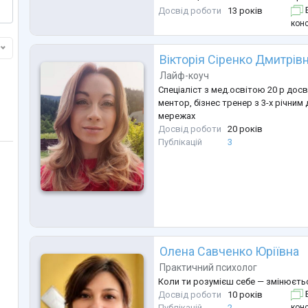
фінансовий дохід і відчуття себе.
Досвід роботи
13 років
Б
До мене звертаються, коли:
конс
• тривога або панічні стани не да
• депресивні стани вибивають із ж
Вікторія Сіренко Дмитрів
• постійне почуття провини
...
Лайф-коуч
Спеціаліст з мед.освітою 20 р досві
ментор, бізнес тренер з 3-х річним
мережах
Досвід роботи
20 років
Публікацій
3
Олена Савченко Юріївна
Практичний психолог
Коли ти розумієш себе — змінюєтьс
Досвід роботи
10 років
Б
конс
Публікацій
2