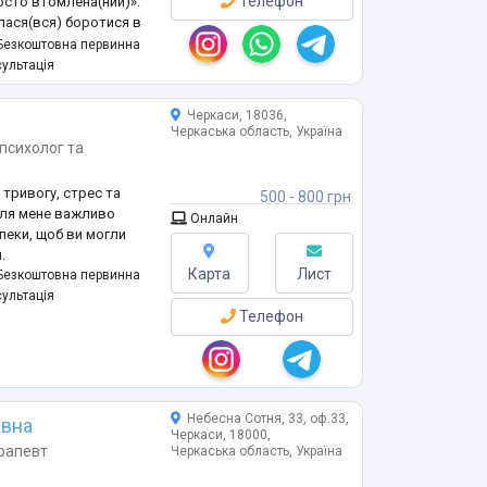
Телефон
росто втомлена(ний)».
илася(вся) боротися в
езкоштовна первинна
роками досвіду.
ультація
м повернути собі:
Черкаси, 18036,
Черкаська область, Україна
психолог
та
 тривогу, стрес та
500 - 800 грн
 для мене важливо
Онлайн
пеки, щоб ви могли
.
Карта
Лист
езкоштовна первинна
ультація
Телефон
Небесна Сотня, 33, оф.33,
івна
Черкаси, 18000,
рапевт
Черкаська область, Україна