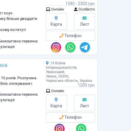
1340 - 2300 грн
Онлайн
Особисто
/ коуч.
ямку більше двадцяти
Карта
Лист
кому інституті
Телефон
 знань добавила і
езкоштовна первинна
ультація
на терапія. І маю
к для якісної роботи у
19 Воїнів
вна
Інтернаціоналістів,
юдина, вона бажає і
Уманський,
Умань, 20300,
13 років. Розлучена.
Черкаська область, Україна
блю спілкування і
1200 грн
Онлайн
езкоштовна первинна
ультація
Карта
Лист
Телефон