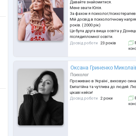
Давайте знайомитися.
Мене звати Юлія.
За фахом я психолог/психотерапевт
Мій досвід в психологічному напр
років. ( 2000 рік)
Це була друга вища освіта у Донець
післядипломної освіти.
У 2019 році до своїх психологічних
Досвід роботи
23 років
Б
коучинговий інструмен.
конс
Напрямок роботи - клієнт центрова
безліч допоміжних технік та методи
психічному просторі клієнта.
Оксана Гриненко Миколаї
З яким би запитом не звернулася л
Психолог
має бути почутою!
Проживаю в Україні , виховую сина 
У питання є ві
...
Емпатійна та чутлива до людей. Лю
цікаві кейси!
Досвід роботи
2 роки
Б
конс