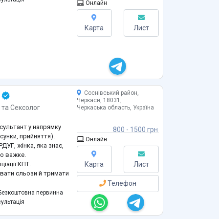
Онлайн
Карта
Лист
Соснівський район,
Черкаси, 18031,
т
та
Сексолог
Черкаська область, Україна
онсультант у напрямку
800 - 1500 грн
осунки, прийняття).
Онлайн
ДУГ, жінка, яка знає,
но важке.
ціації КПТ.
Карта
Лист
вати сльози й тримати
?
Телефон
иматися”.
езкоштовна первинна
хати. Бути
ультація
яюсь” — і бути