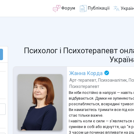
Форум
Публікації
Украї
Психолог і Психотерапевт онл
Україн
Жанна Корда
Арт-терапевт
,
Психоаналітик
,
Пс
Психотерапевт
Ви ніби постійно в напрузі — навіть
відбувається. Думки не зупиняютьс
розслабляється, всередині тривог
Ви намагаєтесь тримати все під ко
стає тільки важче.
І навіть коли є сили — з’являється
сумніви в собі або відчуття, що “я
З часом це починає впливати на рі