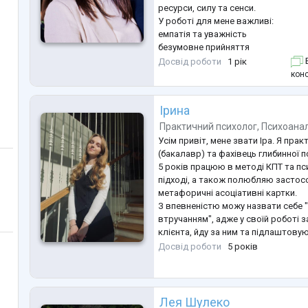
ресурси, силу та сенси.
У роботі для мене важливі:
емпатія та уважність
безумовне прийняття
конфіденційність і психологічна бе
Досвід роботи
1 рік
Б
м’якість, яка не виключає структу
конс
Я не працюю над “виправленням” 
їм побачити себе ясніше.
Ірина
Освіта та професійна підготовка:
Магістр психології зі спеціалізаціє
Практичний психолог
,
Психоанал
Се
...
Усім привіт, мене звати Іра. Я пра
(бакалавр) та фахівець глибинної пс
5 років працюю в методі КПТ та п
підході, а також полюбляю застос
метафоричні асоціативні картки.
З впевненістю можу назвати себе 
втручанням", адже у своїй роботі 
клієнта, йду за ним та підлаштовую
роботи.
Досвід роботи
5 років
Протягом декількох місяців мала д
терапевтичному напрямку з людьми
реабілітації (реабілітаційне відділ
Лея Шулеко