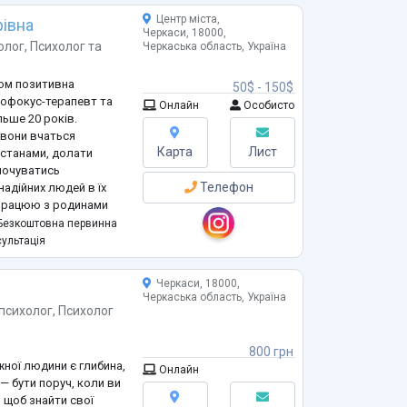
Центр міста,
івна
Черкаси, 18000,
олог
,
Психолог
та
Черкаська область, Україна
дом позитивна
50$ - 150$
мофокус-терапевт та
Онлайн
Особисто
льше 20 років.
 вони вчаться
Карта
Лист
 станами, долати
 почуватись
Телефон
надійних людей в їх
о працюю з родинами
ветеранами, родинами
езкоштовна первинна
онених. Напрямки
ультація
вую в роботі, спр
...
Черкаси, 18000,
Черкаська область, Україна
психолог
,
Психолог
800 грн
ожної людини є глибина,
Онлайн
— бути поруч, коли ви
 щоб знайти свої