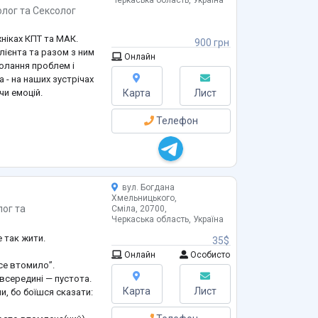
Черкаська область, Україна
олог
та
Сексолог
ніках КПТ та МАК.
900 грн
лієнта та разом з ним
Онлайн
олання проблем і
 - на наших зустрічах
чи емоцій.
Карта
Лист
Телефон
ціальності
огдана Хмельницького.
ькій Школі Сексології
вул. Богдана
Хмельницького,
лог
та
Сміла, 20700,
Черкаська область, Україна
е так жити.
35$
Онлайн
Особисто
се втомило”.
 всередині — пустота.
Карта
Лист
, бо боїшся сказати: