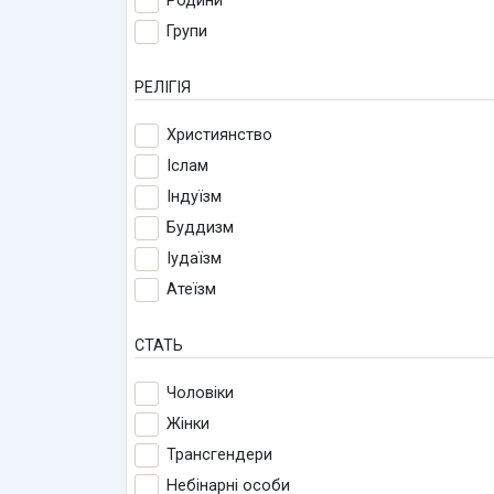
Родини
Групи
РЕЛІГІЯ
Християнство
Іслам
Індуїзм
Буддизм
Іудаїзм
Атеїзм
СТАТЬ
Чоловіки
Жінки
Трансгендери
Небінарні особи