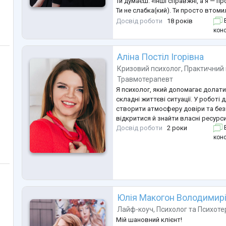
Ти думаєш: «Інші справжні, а я — п
Ти не слабка(кий). Ти просто втом
самоті.
Досвід роботи
18 років
Б
Я — Любов Зоренко психолог з 18 
конс
За цей час я допомогла 1200+ людя
→ спокій у серці
Аліна Постіл Ігорівна
→ відновлені стосунки
→ здатність сказати «ні»
...
Кризовий психолог
,
Практичний 
Травмотерапевт
Я психолог, який допомагає долати
складні життєві ситуації. У роботі
створити атмосферу довіри та без
відкритися й знайти власні ресурси
Досвід роботи
2 роки
Б
конс
Юлія Макогон Володимир
Лайф-коуч
,
Психолог
та
Психоте
Мій шановний клієнт!