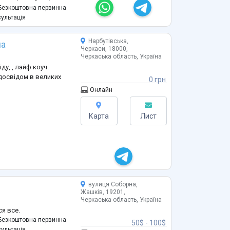
езкоштовна первинна
ультація
ють спокою
иття
Нарбутівська,
на
Черкаси, 18000,
Черкаська область, Україна
ду, , лайф коуч.
 досвідом в великих
0 грн
Онлайн
Карта
Лист
вулиця Соборна,
Жашків, 19201,
Черкаська область, Україна
я все.
езкоштовна первинна
50$ - 100$
ультація