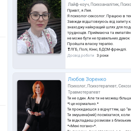
Лайф-коуч
,
Психоаналітик
,
Псих
Привіт, я Лея.
Я психолог-сексолог. Працюю в тех
Завжди відштовхуюсь від запиту к
знаходжу найкращий шлях для под
труднощів. Приймаюча та емпатійна
не може бути не правильних думок 
Пройшла власну терапію.
❣ЛГБ, Полі, Кінкі, БДСМ-френдлі.
Зараз закінчую магістратуру зі спе
Досвід роботи
3 роки
"Практичний психолог" в ЧНУ ім. Б
Також Закінчую навчання в Українс
зі спеціальності "Сексолог"
Навчалася в Psy brain school:
...
Любов Зоренко
Психолог
,
Психотерапевт
,
Сексо
Травмотерапевт
Ти не один. Але ти не можеш більш
*І це нормально.*
Ти прокидаєшся з відчуттям, що “в
Ти змушена(ний) посміхатися, коли
Ти відкладаєш розмови з близькими
*«Мені погано»*.