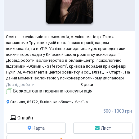
Освіта : спеціальність психологія, ступінь- магістр. Також
навчаюсь в Трускавецькій школі психотерапії, напрям-
психоаналіз, та в УПУ. Успішно завершила курс пропедевтики
психічних розладів у Київській школі розвитку психотерапії.
Досвід роботи: волонтерство в онлайн-центрі психологічної
підтримки «Обійми», «Safe room”, кризова порадня при кафедрі
НуЛп, ABA-терапевт в центрі розвитку й соціалізації « Старт» . На
даний момент, волонтерю у психоневрологічному диспансері
номер2, м. Львів. Проводжу для пацієнтів казкотерапію, також
Досвід роботи
3 роки
займаюсь ку
...
Безкоштовна первинна консультація
Станиля, 82172, Львівська область, Україна
500 - 1000 грн
Онлайн
Карта
Лист