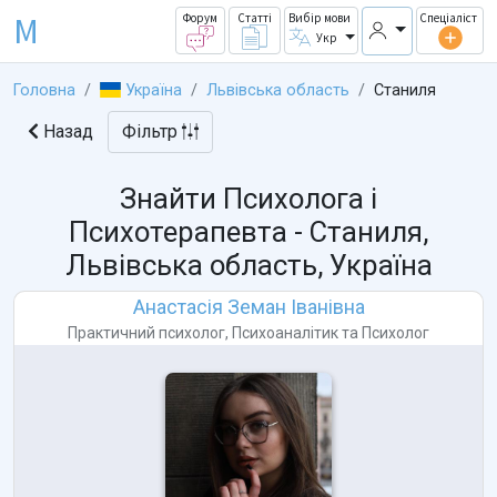
M
Форум
Статті
Вибір мови
Спеціаліст
Укр
Головна
Україна
Львівська область
Станиля
Назад
Фільтр
Знайти Психолога і
Психотерапевта -
Станиля,
Львівська область, Україна
Анастасія Земан Іванівна
Практичний психолог
,
Психоаналітик
та
Психолог