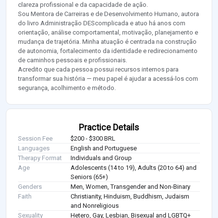
clareza profissional e da capacidade de ação.
Sou Mentora de Carreiras e de Desenvolvimento Humano, autora
do livro Administração DEScomplicada e atuo há anos com
orientação, análise comportamental, motivação, planejamento e
mudança de trajetória. Minha atuação é centrada na construção
de autonomia, fortalecimento da identidade e redirecionamento
de caminhos pessoais e profissionais.
Acredito que cada pessoa possui recursos internos para
transformar sua história — meu papel é ajudar a acessá-los com
segurança, acolhimento e método.
Practice Details
Session Fee
$200 - $300 BRL
Languages
English and Portuguese
Therapy Format
Individuals and Group
Age
Adolescents (14 to 19), Adults (20 to 64) and
Seniors (65+)
Genders
Men, Women, Transgender and Non-Binary
Faith
Christianity, Hinduism, Buddhism, Judaism
and Nonreligious
Sexuality
Hetero, Gay, Lesbian, Bisexual and LGBTQ+