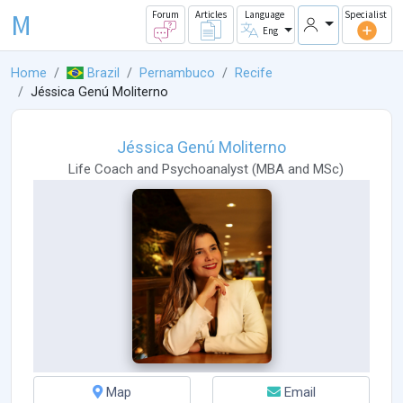
M
Forum
Articles
Language
Specialist
Eng
Home
Brazil
Pernambuco
Recife
Jéssica Genú Moliterno
Jéssica Genú Moliterno
Life Coach
and
Psychoanalyst
(
MBA
and
MSc
)
Map
Email