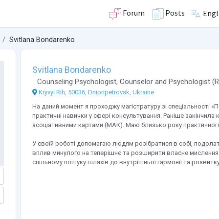
Forum
Posts
Engl
Svitlana Bondarenko
Svitlana Bondarenko
Counseling Psychologist
,
Counselor
and
Psychologist
(
R
Kryvyi Rih, 50036, Dnipripetrovsk, Ukraine
На даний момент я проходжу магістратуру зі спеціальності «
практичні навички у сфері консультування. Раніше закінчила 
асоціативними картами (МАК). Маю близько року практичного
У своїй роботі допомагаю людям розібратися в собі, подолат
вплив минулого на теперішнє та розширити власне мислення. Мі
спільному пошуку шляхів до внутрішньої гармонії та розвитку