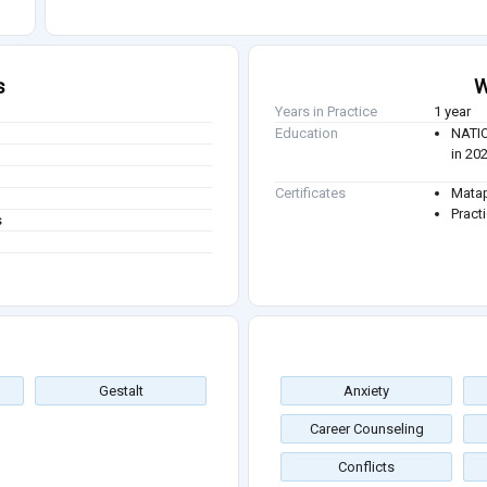
s
W
Years in Practice
1 year
Education
NATI
in 20
Certificates
Matap
Pract
s
Gestalt
Anxiety
Career Counseling
Conflicts