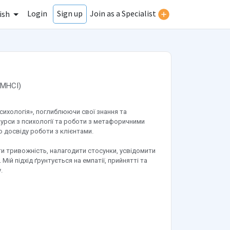
Login
Join as a Specialist
Sign up
ish
MHCI
)
Психологія», поглиблюючи свої знання та
курси з психології та роботи з метафоричними
 досвіду роботи з клієнтами.
и тривожність, налагодити стосунки, усвідомити
й підхід ґрунтується на емпатії, прийнятті та
.