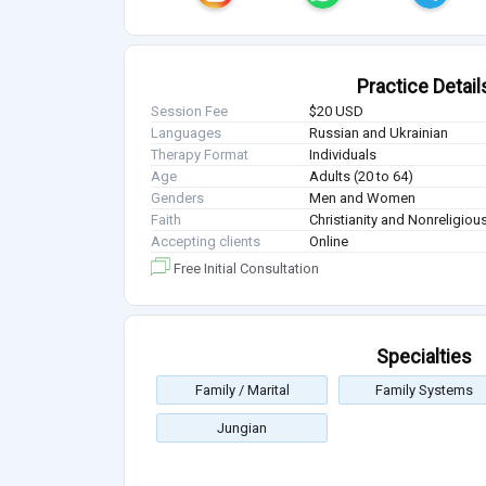
Practice Detail
Session Fee
$20 USD
Languages
Russian and Ukrainian
Therapy Format
Individuals
Age
Adults (20 to 64)
Genders
Men and Women
Faith
Christianity and Nonreligiou
Accepting clients
Online
Free Initial Consultation
Specialties
Family / Marital
Family Systems
Jungian