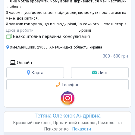
— я не могла зрозуміти, чому вони відкриваються мені настільки
глибоко.
З часом я усвідомила: вони відчували, що можуть покластися на
мене, довіритися.
Я завжди говорила, що всі люди різні, і в кожного — своя історія.
Я навчилася бути безоціночною. І саме в цьому — моя сила: бачити
Досвід роботи
5 років
не лише те, що сталося, а й допомагати знайти шлях уперед, щоб
Безкоштовна первинна консультація
робити впевнені та щасливі крок
...
Хмельницький, 29000, Хмельницька область, Україна
300 - 600 грн
Онлайн
Карта
Лист
Телефон
Тетяна Олексюк Андріївна
Кризовий психолог
,
Практичний психолог
,
Психолог
та
Психолог-ко...
Показати