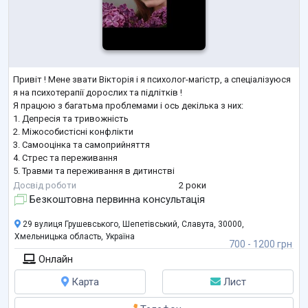
Привіт ! Мене звати Вікторія і я психолог-магістр, а спеціалізуюся
я на психотерапії дорослих та підлітків !
Я працюю з багатьма проблемами і ось декілька з них:
1. Депресія та тривожність
2. Міжособистісні конфлікти
3. Самооцінка та самоприйняття
4. Стрес та переживання
5. Травми та переживання в дитинстві
Чому варто звернутися до мене ?
Досвід роботи
2 роки
1. Індивідуальний підхід. Я розумію, що кожна людина унікальна,
Безкоштовна первинна консультація
тому пропоную індивідуальний та теплий підхід до кожного
клієнта.
29 вулиця Грушевського, Шепетівський, Славута, 30000,
2. Ефективні методи. Я використовую сучасні підходи в
Хмельницька область, Україна
700 - 1200 грн
психотерапії,
...
Онлайн
Карта
Лист