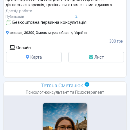
діагностика, корекція, тренінги; виготовлення методичного
матеріалу для викладачів англійської мови
Досвід роботи
Психолог 2007-2009
Публікацій
2
Навчально-виховний комплекс №2 м. Хмельницький
Безкоштовна первинна консультація
Досвід роботи діагностичного характеру
...
Ізяслав, 30300, Хмельницька область, Україна
300 грн
Онлайн
Карта
Лист
Тетяна Сметанюк
Психолог-консультант
та
Психотерапевт