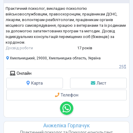
Практичний психолог, викладаю психологію
військовослужбовцям, правоохоронцям, працівникам ДСНС,
лікарям, волонтерам-реабілітологам, працівникам органів
місцевого самоврядування, працюю з ветеранами та їх родинами
за допомогою запатентованих програм та методик. Досвід
індивідуальних консультацій переміщених осіб (біженців) за
кордоном.
Досвід роботи
17 років
Хмельницький, 29000, Хмельницька область, Україна
25$
Онлайн
Карта
Лист
Телефон
Анжеліка Горлачук
Практичний психолог
та
Психолог-консультант