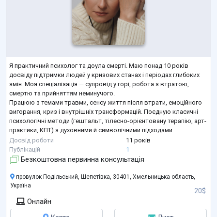
Я практичний психолог та доула смерті. Маю понад 10 років
досвіду підтримки людей у кризових станах і періодах глибоких
змін. Моя спеціалізація — супровід у горі, робота з втратою,
смертю та прийняттям неминучого.
Працюю з темами травми, сенсу життя після втрати, емоційного
вигорання, криз і внутрішніх трансформацій. Поєдную класичні
психологічні методи (гештальт, тілесно-орієнтовану терапію, арт-
практики, КПТ) з духовними й символічними підходами.
Створюю простір, де можна бути собою — говорити, мовчати,
Досвід роботи
11 років
плакати або сміятися. Там, де біл
...
Публікацій
1
Безкоштовна первинна консультація
провулок Подільський, Шепетівка, 30401, Хмельницька область,
Україна
20$
Онлайн