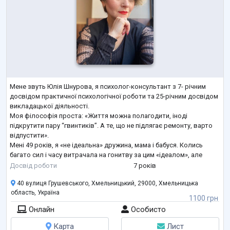
Мене звуть Юлія Шнурова, я психолог-консультант з 7- річним
досвідом практичної психологічної роботи та 25-річним досвідом
викладацької діяльності.
Моя філософія проста: «Життя можна полагодити, іноді
підкрутити пару “гвинтиків”. А те, що не підлягає ремонту, варто
відпустити».
Мені 49 років, я «не ідеальна» дружина, мама і бабуся. Колись
багато сил і часу витрачала на гонитву за цим «ідеалом», але
тепер приймаю себе такою, якою є - справжньою, і допомагаю
Досвід роботи
7 років
тим, хто до мене звертається, зробити те саме.
40 вулиця Грушевського, Хмельницький, 29000, Хмельницька
Мої клієнти — жінки та чоловіки
...
область, Україна
1100 грн
Онлайн
Особисто
Карта
Лист