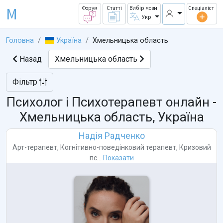
M
Форум
Статті
Вибір мови
Спеціаліст
Укр
Головна
Україна
Хмельницька область
Назад
Хмельницька область
Фільтр
Психолог і Психотерапевт онлайн -
Хмельницька область, Україна
Надія Радченко
Арт-терапевт
,
Когнітивно-поведінковий терапевт
,
Кризовий
пс...
Показати