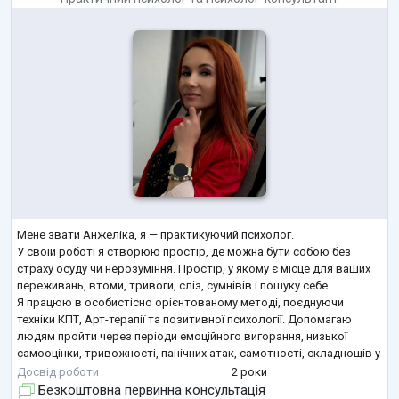
Мене звати Анжеліка, я — практикуючий психолог.
У своїй роботі я створюю простір, де можна бути собою без
страху осуду чи нерозуміння. Простір, у якому є місце для ваших
переживань, втоми, тривоги, сліз, сумнівів і пошуку себе.
Я працюю в особистісно орієнтованому методі, поєднуючи
техніки КПТ, Арт-терапії та позитивної психології. Допомагаю
людям пройти через періоди емоційного вигорання, низької
самооцінки, тривожності, панічних атак, самотності, складнощів у
стосунках та втрати близької людини.
Досвід роботи
2 роки
Для мене терапія — це не про «виправит
...
Безкоштовна первинна консультація