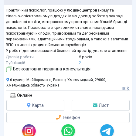
Практичний психолог, працюю у людиноцентрованому та
тілесно-орієнтованому підходах. Маю досвід роботи у закладі
дошкільної освіти, ветеранському просторі та мобільній бригаді
психологів. Працювала з кризовими станами, наслідками
психотравмуючих подій, тривожними та депресивними
переживаннями, адаптаційними труднощами, а також із запитами
ВПО та членів родин військовослужбовців.
У роботі для мене важливі безпечний простір, уважне ставлення
до індивідуального досвіду людини, емпатія та повага до темпу
Досвід роботи
5 років
клієнта. Цікавлюся темами тілесності, псих
...
Публікацій
2
Безкоштовна первинна консультація
6 вулиця Майборського, Раково, Хмельницький, 29000,
Хмельницька область, Україна
30$
Онлайн
Карта
Лист
Телефон