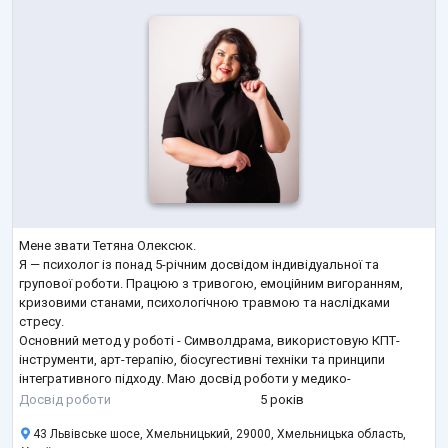
Мене звати Тетяна Олексюк.
Я — психолог із понад 5-річним досвідом індивідуальної та
групової роботи. Працюю з тривогою, емоційним вигоранням,
кризовими станами, психологічною травмою та наслідками
стресу.
Основний метод у роботі - Символдрама, використовую КПТ-
інструменти, арт-терапію, біосугестивні техніки та принципи
інтегративного підходу. Маю досвід роботи у медико-
психологічних бригадах, з внутрішньо переміщеними особами та в
Досвід роботи
5 років
реабілітаційних центрах.
43 Львівське шосе, Хмельницький, 29000, Хмельницька область,
Працюю м’яко, уважно й професійно, створюючи безпечний