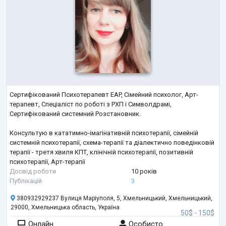
Сертифікований Психотерапевт EAP, Сімейний психолог, Арт-
терапевт, Спеціаліст по роботі з РХП і Символдрамі,
Сертифікований системний Розстановник.
Консультую в кататимно-імагінативній психотерапії, сімейній
системній психотерапії, схема-терапії та діалектично поведінковій
терапії - третя хвиля КПТ, клінічній психотерапії, позитивній
психотерапії, Арт-терапії
Досвід роботи
10 років
Публікацій
3
380932929237 Вулиця Маріуполя, 5, Хмельницький, Хмельницький,
29000, Хмельницька область, Україна
50$ - 150$
Онлайн
Особисто