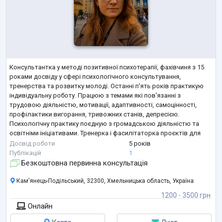
Консультантка у методі позитивної психотерапії, фахівчиня з 15
роками досвіду у сфері психологічного консультування,
тренерства та розвитку молоді. Останні п'ять років практикую
індивідуальну роботу. Працюю з темами які пов'язанні з
трудовою діяльністю, мотивації, адаптивності, самоцінності,
профілактики вигорання, тривожних станів, депресією.
Психологічну практику поєдную з громадською діяльністю та
освітніми ініціативами. Тренерка і фасилітаторка проєктів для
жінок, молоді, ВПО, ветеранів та соціальних підприємців у
Досвід роботи
5 років
партнерстві з ГО, міжнар
...
Публікацій
1
Безкоштовна первинна консультація
Кам'янець-Подільський, 32300, Хмельницька область, Україна
1200 - 3500 грн
Онлайн