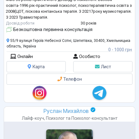
освіта-1996 рік-практичний психолог, психотерапевтична освіта з
2008(ЦОТ, піскова юнгіанська терапія. З 20217року музикотерапія.
З 2023 Травмотерапія.
Досвід роботи
30 років
Безкоштовна первинна консультація
55/9 вулиця Героїв Небесної Сотні, Шепетівка, 30400, Хмельницька
область, Україна
0 - 1000 грн
Онлайн
Особисто
Карта
Лист
Телефон
Руслан Михайлов
Лайф-коуч
,
Психолог
та
Психолог-консультант