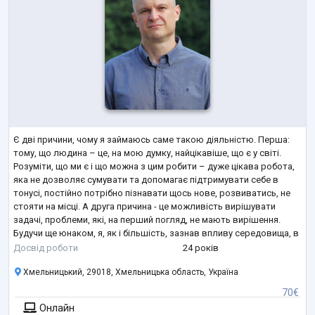
Є дві причини, чому я займаюсь саме такою діяльністю. Перша:
тому, що людина – це, на мою думку, найцікавіше, що є у світі.
Розуміти, що ми є і що можна з цим робити – дуже цікава робота,
яка не дозволяє сумувати та допомагає підтримувати себе в
тонусі, постійно потрібно пізнавати щось нове, розвиватись, не
стояти на місці. А друга причина - це можливість вирішувати
задачі, проблеми, які, на перший погляд, не мають вирішення.
Будучи ще юнаком, я, як і більшість, зазнав впливу середовища, в
якому зростав і, як наслідок, отримав багато проблем зі
...
Досвід роботи
24 років
Хмельницький, 29018, Хмельницька область, Україна
70€
Онлайн