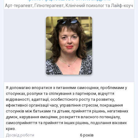
Арт-терапевт
,
Гіпнотерапевт
,
Клінічний психолог
та
Лайф-коуч
Я допомагаю впоратися з питаннями самооцінки, проблемами у
стосунках, розлуки та спілкування з партнером, відчуття
відірваності, адаптації, особистісного росту та розвитку,
ефективної організації часу, управління стресом, покращення
стосунків між батьками та дітьми, прийняття рішень, негативних
думок, керування емоціями, розкриття власного потенціалу,
самосприйняття та прийняття інших рішень, подолання вікових
криз.
Працюю в таких методах як тілесно-орієнтована психотерапія,
Досвід роботи
6 років