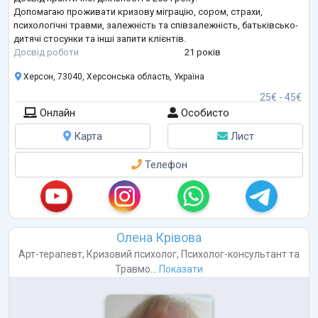
Допомагаю проживати кризову міграцію, сором, страхи,
психологічні травми, залежність та співзалежність, батьківсько-
дитячі стосунки та інші запити клієнтів.
Досвід роботи
21 років
Херсон, 73040, Херсонська область, Україна
25€ - 45€
Онлайн
Особисто
Карта
Лист
Телефон
Олена Крівова
Арт-терапевт
,
Кризовий психолог
,
Психолог-консультант
та
Травмо...
Показати