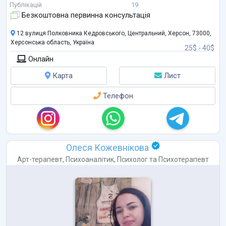
медична психологія, коучінг, транзактний аналіз та НЛП. Також
Публікацій
19
консу
...
Безкоштовна первинна консультація
12 вулиця Полковника Кедровського, Центральний, Херсон, 73000,
Херсонська область, Україна
25$ - 40$
Онлайн
Карта
Лист
Телефон
Олеся Кожевнікова
Арт-терапевт
,
Психоаналітик
,
Психолог
та
Психотерапевт