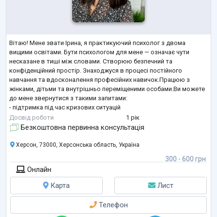
Вітаю! Мене звати Ірина, я практикуючий психолог з двома
вищими освітами. Бути психологом для мене — означає чути
несказане в тиші між словами. Створюю безпечний та
конфіденційний простір. Знаходжуся в процесі постійного
навчання та вдосконалення професійних навичок.Працюю з
жінками, дітьми та внутрішньо переміщеними особами.Ви можете
до мене звернутися з такими запитами:
- підтримка під час кризових ситуацій
- робота з самооцінкою
Досвід роботи
1 рік
-зміцнення внутрішніх ресурсів
Безкоштовна первинна консультація
- зменшення тривоги та стресу
- розвиток емоційної стабільності
Херсон, 73000, Херсонська область, Україна
-емоційн
...
300 - 600 грн
Онлайн
Карта
Лист
Телефон