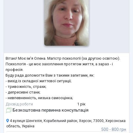
Вітаю! Моє ім'я Олена. Магістр психології (за другою освітою).
Психологія - це моє захоплення протягом життя, а зараз - і
професія.
Буду рада допомогти Вам з такими запитами, як:
- вихід із складної життєвої ситуації;
- тривожність, страхи;
- депресивні стани;
- невпевненність, низька самооцінка;
- психосоматичні прояви;
Досвід роботи
1 рік
- наслідки психологічної травми;
Безкоштовна первинна консультація
- переживання втрати;
- призначення;
4 вулиця Шенгелія, Корабельний район, Херсон, 73000, Херсонська
- досягнення цілей та інші.
область, Україна
500 - 800 грн
Використовую інтегративний підхід під Ваш запит.