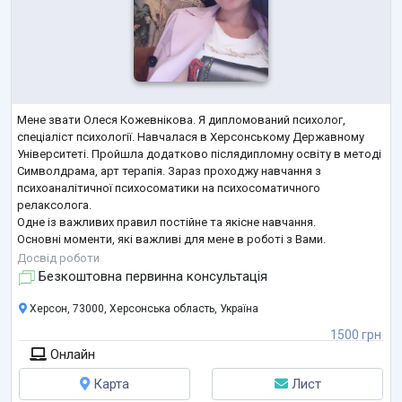
Мене звати Олеся Кожевнікова. Я дипломований психолог,
спеціаліст психології. Навчалася в Херсонському Державному
Університеті. Пройшла додатково післядипломну освіту в методі
Символдрама, арт терапія. Зараз проходжу навчання з
психоаналітичної психосоматики на психосоматичного
релаксолога.
Одне із важливих правил постійне та якісне навчання.
Основні моменти, які важливі для мене в роботі з Вами.
Конфіденційність -все, про що говоритимемо, залишиться на
Досвід роботи
сесії. Емоційна безпека- будь-які емоції, які Ви проживаєте це
Безкоштовна первинна консультація
нормально. Індивідуальний п
...
Херсон, 73000, Херсонська область, Україна
1500 грн
Онлайн
Карта
Лист