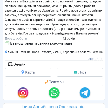
Мене звати Вікторія, я за освітою практичний психолог, працюю
як сімейний і дитячий психолог, маю 12-річний досвід роботи і
завжди радію успіхам своїх клієнтів. Розбираюсь в різноманітних
запитах, в тому числі, що торкаються питань війни і втрати
близьких людей, підтримки дітей і пошук способів налагодження
дитячо-батьківських відносин. Проводжу групи підтримки для
матусь і для молодших підлітків (9-12 р.), надаючи рекомендації
для батьків. Готова працювати індивідуально з Вами (в режимі
онлайн) та робота з сімейною парою. Мій девіз по життю "Н
...
Досвід роботи
12 років
Безкоштовна первинна консультація
вулиця Затишна, Нова Каховка, 74900, Херсонська область, Україна
30€ - 50€
Онлайн
Карта
Лист
Телефон
Ірина Арцибашева Олександріна