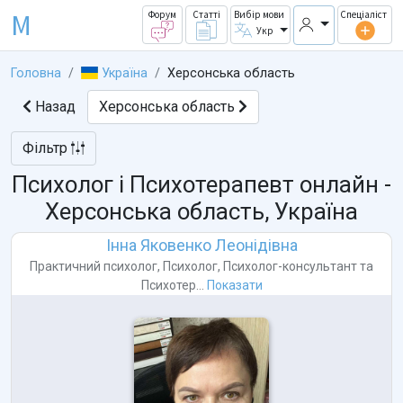
M
Форум
Статті
Вибір мови
Спеціаліст
Укр
Головна
Україна
Херсонська область
Назад
Херсонська область
Фільтр
Психолог і Психотерапевт онлайн -
Херсонська область, Україна
Інна Яковенко Леонідівна
Практичний психолог
,
Психолог
,
Психолог-консультант
та
Психотер...
Показати