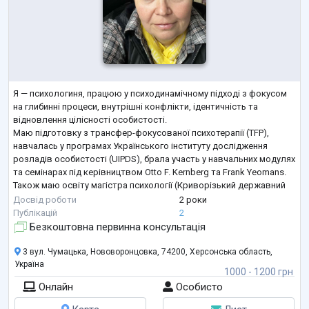
Я — психологиня, працюю у психодинамічному підході з фокусом
на глибинні процеси, внутрішні конфлікти, ідентичність та
відновлення цілісності особистості.
Маю підготовку з трансфер-фокусованої психотерапії (TFP),
навчалась у програмах Українського інституту дослідження
розладів особистості (UIPDS), брала участь у навчальних модулях
та семінарах під керівництвом Otto F. Kernberg та Frank Yeomans.
Також маю освіту магістра психології (Криворізький державний
педагогічний університет) та додаткове навчання в Одеському
Досвід роботи
2 роки
навчально-психотерапевтично
...
Публікацій
2
Безкоштовна первинна консультація
3 вул. Чумацька, Нововоронцовка, 74200, Херсонська область,
Україна
1000 - 1200 грн
Онлайн
Особисто