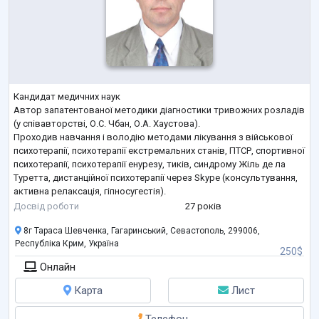
Кандидат медичних наук
Автор запатентованої методики діагностики тривожних розладів
(у співавторстві, О.С. Чбан, О.А. Хаустова).
Проходив навчання і володію методами лікування з військової
психотерапії, психотерапії екстремальних станів, ПТСР, спортивної
психотерапії, психотерапії енурезу, тиків, синдрому Жіль де ла
Туретта, дистанційної психотерапії через Skype (консультування,
активна релаксація, гіпносугестія).
Корекція рухових розладів за спастичної форми ДЦП, паралічів
Досвід роботи
27 років
за І.А. Сікорським. Індивідуальні та колективні сеанси прямої та
8г Тараса Шевченка, Гагаринський, Севастополь, 299006,
не
...
Республіка Крим, Україна
250$
Онлайн
Карта
Лист
Телефон