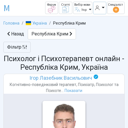
M
Форум
Статті
Вибір мови
Спеціаліст
Укр
Головна
Україна
Республіка Крим
Назад
Республіка Крим
Фільтр
Психолог і Психотерапевт онлайн -
Республіка Крим, Україна
Ігор Лазебник Васильович
Когнітивно-поведінковий терапевт
,
Психіатр
,
Психолог
та
Психоте...
Показати