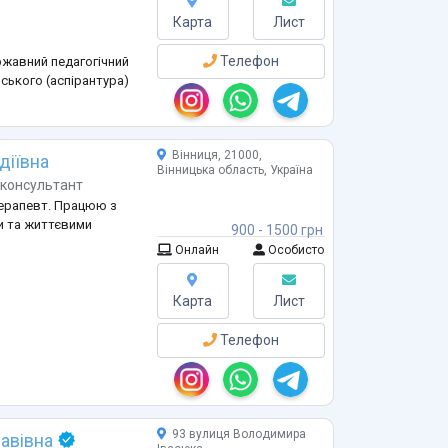
Карта
Лист
Телефон
ржавний педагогічний
ського (аспірантура)
а вікова психологія»
Вінниця, 21000,
діївна
Вінницька область, Україна
«Інтелект», м. Вінниця
-консультант
терапевт. Працюю з
и та життєвими
900 - 1500 грн
Онлайн
Особисто
Карта
Лист
Телефон
93 вулиця Володимира
авівна