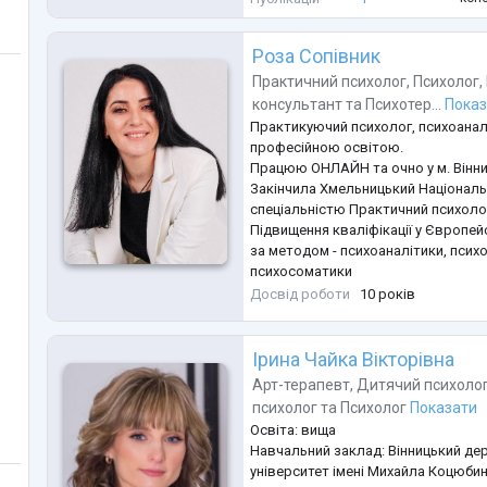
людину та її запит. Найчаст
...
Роза Сопівник
Практичний психолог
,
Психолог
,
консультант
та
Психотер...
Пока
Практикуючий психолог, психоана
професійною освітою.
Працюю ОНЛАЙН та очно у м. Вінн
Закінчила Хмельницький Національ
спеціальністю Практичний психоло
Підвищення кваліфікації у Європейс
за методом - психоаналітики, психоа
психосоматики
Дійсний член Української психотера
Досвід роботи
10 років
Маю досвід роботи у Державних у
Працюю з дорослими, підлітками т
досвід роботи з військовими та сім
Ірина Чайка Вікторівна
В своїй роботі використовую
...
Арт-терапевт
,
Дитячий психоло
психолог
та
Психолог
Показати
Освіта: вища
Навчальний заклад: Вінницький де
університет імені Михайла Коцюбин