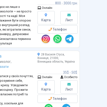
800 - 3000 грн
сті.
цює не лише з
Онлайн
сихологія — не просто
сті та надії. Моя
Карта
Лист
 бажання бути опорою
о внутрішній розпад.
Телефон
, які втратили сенси,
зневіру, депресивні
на материнство.
езкоштовна первинна
 — після втрати
ультація
ров’я або себе. Маю
28 Василя Стуса,
а
Вінниця, 21000,
сихолог
,
Вінницька область, Україна
азати
35$ - 50$
тися у своїх почуттях,
Онлайн
Особисто
розуміння себе,
 кризу. Усвідомити
Карта
Лист
амооцінку. Прожити
 власних потреб та
Телефон
су, оскільки для