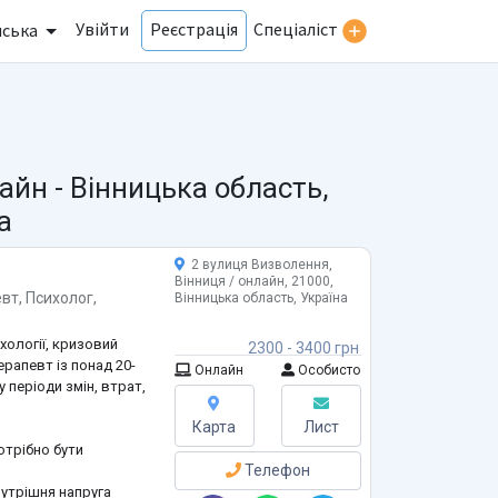
Увійти
Спеціаліст
Реєстрація
нська
айн -
Вінницька область,
а
2 вулиця Визволення,
Вінниця / онлайн, 21000,
евт
,
Психолог
,
Вінницька область, Україна
хології, кризовий
2300 - 3400 грн
ерапевт із понад 20-
Онлайн
Особисто
 періоди змін, втрат,
Карта
Лист
отрібно бути
Телефон
нутрішня напруга