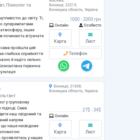
Івасюка,
вт
,
Психолог
та
Вінниця, 23219,
Вінницька область, Україна
утливістю до світу. Ті,
1000 - 2000 грн
бо суперемпатами.
Онлайн
Особисто
, атмосферу, інших
ом починають втрачати
Карта
Лист
о сама пройшла цей
Телефон
ме глибоке сприйняття
часно й надто сильно:
ей, атмосфера навколо.
езкоштовна первинна
ційних і
ультація
очас стало початком
Вінниця, 21008,
а
Вінницька область, Україна
ультант
олог у груповому
 підході. Сама
27$ - 34$
ідити наш свідомий та
Онлайн
даний напрям
, що наше несвідоме
 допомогою
Карта
Лист
ь проявлятись у наших