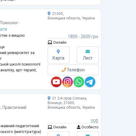
21000,
Вінницька область, Україна
Психолог-
зати
літик з вищою
1800 - 2600 грн
Онлайн
иця
ний університет за
Карта
Лист
г
ькій школі психології
Телефон
налізу, арт-терапії,
певтичної ліги.
становах.
а сімейними парами. Є
21 2-й пров.Сліпака,
ʼями військових.
Вінниця, 21000,
г
,
Практичний
Вінницька область, Україна
50$
ржавний педагогічний
Онлайн
Особисто
ського (магістратура)