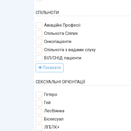
СПІЛЬНОТИ
Авіаційні Професії
Спільнота Сліпих
Онкопацієнти
Спільнота з вадами слуху
ВІЛ/СНІД пацієнти
Показати
СЕКСУАЛЬНІ ОРІЄНТАЦІЇ
Гетеро
Гей
Лесбіянка
Бісексуал
ЛГБТК+