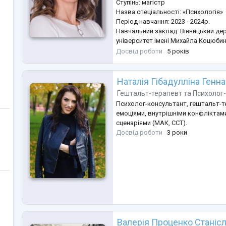
Ступінь: магістр
Назва спеціальності: «Психологія»
Період навчання: 2023 - 2024р.
Навчальний заклад: Вінницький де
університет імені Михайла Коцюбин
Назва спеціальності: «Психологія»
Досвід роботи
5 років
Назва спеціалізації: «Педагогічна т
Період навчання: 2018 – 2024р.
Досвід роботи:
Наталія Гібадулліна Генна
Назва організації: Студія-розвитку 
Гештальт-терапевт
та
Психолог
Посада: психолог
Психолог-консультант, гештальт-
Період робо
...
емоціями, внутрішніми конфліктам
сценаріями (МАК, ССТ).
Досвід роботи
3 роки
Валерія Проценко Станісл