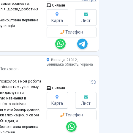
травматерапевта,
Онлайн
апія. Досвід роботи-3
езкоштовна первинна
Карта
Лист
ультація
Телефон
Вінниця, 21012,
Вінницька область, Україна
Психолог-
 психолог, і моя робота
15$
овільнитись у нашому
Онлайн
 видихнути та
шую навчання в
Карта
Лист
ністю клінічна
ля мене безперервний,
Телефон
кваліфікацію. У своїй
0 годин, я
 — це означає, що я не
езкоштовна первинна
ументи під конкретну
ультація