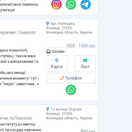
 або близькими
езкоштовна первинна
ї, втрати, переломні
ультація
справжніх внутрішніх
вул. Келецька,
Вінниця, 21000,
вих психологічних
терапевт
,
Психолог
Вінницька область, Україна
1000 - 1500 грн
ерка психології,
Онлайн
ступінь), також маю
апії з військовими та
Карта
Лист
е,свої емоції,
Телефон
млення моменту "тут і
е "лікую" симптоми , а
ибоких змін, для
ання.
я допоможу знайти
 буде без
...
12 вулиця Зодчих,
Вінниця, 21000,
ітик
та
Психолог
Вінницька область, Україна
О інституту розвитку
гії, проходжу навчання
800 грн