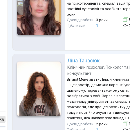
на психотерапевта, спеціалізація 
постійні супервізії та особиста тер
роки
Досвід роботи
3 роки
Б
конс
Публікацій
1
Ліна Танасюк
Клінічний психолог
,
Психолог
та
консультант
Вітаю! Мене звати Ліна, я клінічний
— це простір, де можна нарешті уп
шаленому, перевантаженому світі,
розібратися в собі. Зараз я завер
медичному університеті за спеціаль
психологія, але процес розвитку д
тому я постійно вчуся та підвищую 
практиці, яка налічує вже понад 100
35
використовую інтегративний підхід
Досвід роботи
2 роки
Б
дію за шаблоном, а підбираю інстр
конс
Публікацій
1