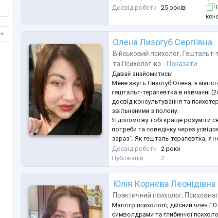
втрачено контакт із собою, тілом
Досвід роботи
25 років
Б
проживаються складні життєві поді
конс
етапи
хочеться не просто поговорити, а 
Олена Лизогуб Сергіївна
змін
Моя робота — це поєднання доказо
Військовий психолог
,
Гештальт-
методів і
...
та
Психолог-ко...
Показати
Давай знайомитись!
Мене звуть Лизогуб Олена, я магіст
гештальт-терапевтка в навчанні (2
досвід консультування та психотер
звільненими з полону.
Я допоможу тобі краще розуміти себ
потреби та поведінку через усвідо
зараз". Як гешталь-терапевтка, я н
стволрюю простір і умови , для гл
Досвід роботи
2 роки
самопізнання, особистісного зрост
Публікацій
2
Від мене ти не почуєш порад, але 
власні відповіді. В терапії зі мною,
Юлія Корнєва Леонідівна
Практичний психолог
,
Психоанал
Магістр психології, дійсний член Г
символдрами та глибинної психоло