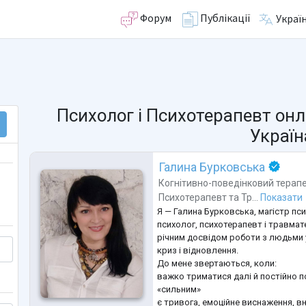
Форум
Публікації
Украї
Психолог і Психотерапевт онл
Україн
Галина Бурковська
Когнітивно-поведінковий терап
Психотерапевт
та
Тр...
Показати
Я — Галина Бурковська, магістр пси
психолог, психотерапевт і травмат
річним досвідом роботи з людьми у
криз і відновлення.
До мене звертаються, коли:
важко триматися далі й постійно п
«сильним»
є тривога, емоційне виснаження, в