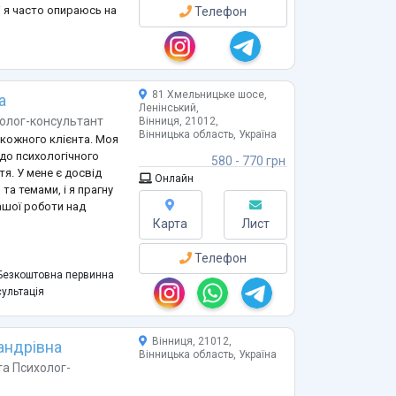
ті я часто опираюсь на
Телефон
які покладаються на
я, як потреба у
я від ци
...
81 Хмельницьке шосе,
а
Ленінський,
олог-консультант
Вінниця, 21012,
Вінницька область, Україна
 кожного клієнта. Моя
 до психологічного
580 - 770 грн
тя. У мене є досвід
Онлайн
та темами, і я прагну
ашої роботи над
Карта
Лист
Телефон
езкоштовна первинна
ультація
Вінниця, 21012,
андрівна
Вінницька область, Україна
та
Психолог-