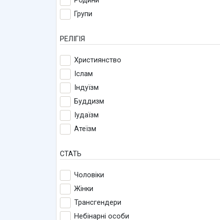
Родини
Групи
РЕЛІГІЯ
Християнство
Іслам
Індуїзм
Буддизм
Іудаїзм
Атеїзм
СТАТЬ
Чоловіки
Жінки
Трансгендери
Небінарні особи