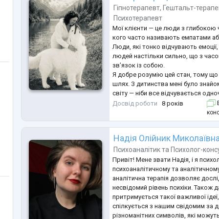
Гіпнотерапевт
,
Гештальт-терапе
Психотерапевт
Мої клієнти — це люди з глибокою ч
кого часто називають емпатами а
Люди, які тонко відчувають емоції
людей настільки сильно, що з час
зв’язок із собою.
Я добре розумію цей стан, тому щ
шлях. З дитинства мені було знайо
світу — ніби все відчувається одно
емоції, напруга, біль, настрій люд
Досвід роботи
8 років
Б
Це призводило до важких психоемо
конс
психосоматичних станів, але водн
мого
...
Надія Олійник Миколаївн
Психоаналітик
та
Психолог-конс
Привіт! Мене звати Надія, і я псих
психоаналітичному та аналітичному
аналітична терапія дозволяє досл
несвідомий рівень психіки. Також 
притримується такої важливої ідеї
спілкується з нашим свідомим за
різноманітних символів, які можут