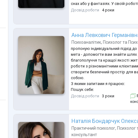
снах або у фантазіях. У своїй робо
теорії -теорії об’єктних відносин, 
Досвід роботи
4 роки
такий фундаментальний мотив житт
встановленні взаємин та отриманн
Анна Левкович Германівн
Психоаналітик
,
Психолог
та
Псих
пропоную індивідуальний підхід до
мета - допомогти вам знайти шлях
благополуччя та кращої якості жит
роботи з різноманітними клієнтами 
створити безпечний простір для в
собою.
З якими запитами я працюю:
Пошук себе:
-підвищення самооцінки;
Досвід роботи
3 роки
Б
-будування особистих кордонів;
конс
-прийняти и полюбити себе;
-зміни в житті;
-знайти нові цілі.
Наталія Бондарчук Олекс
Сексуальні відносини:
Практичний психолог
,
Психолог
-покращити сексуальне життя;
консультант
-підвищити лібідо;