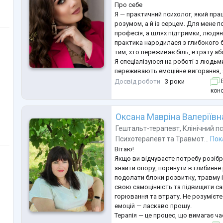
Про себе
-працювати з питанням сексуально
Я — практичний психолог, який пра
...
розумом, а й із серцем. Для мене п
професія, а шлях підтримки, людяно
практика народилася з глибокого
тим, хто переживає біль, втрату аб
Я спеціалізуюся на роботі з людьми
переживають емоційне вигорання, 
стани, втратили дитину або надію 
Досвід роботи
3 роки
Б
Супроводжую у процесі горювання
конс
близьких, важливих стосунків, здо
досвід роботи з
...
Оксана Мавріна Валеріївн
Гештальт-терапевт
,
Клінічний п
Психотерапевт
та
Травмот...
Пок
Вітаю!
Якщо ви відчуваєте потребу розібра
знайти опору, поринути в глибинне 
подолати блоки розвитку, травму і
свою самоцінність та підвищити с
горювання та втрату. Не розумієте
емоцій — ласкаво прошу.
Терапія — це процес, що вимагає ча