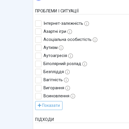
ПРОБЛЕМИ І СИТУАЦІЇ
Інтернет-залежність
Азартні ігри
Асоціальна особистість
Аутизм
Аутоагресія
Біполярний розлад
Безпліддя
Вагітність
Вигорання
Всиновлення
Показати
ПІДХОДИ